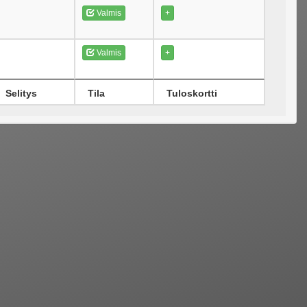
Valmis
+
Valmis
+
Selitys
Tila
Tuloskortti