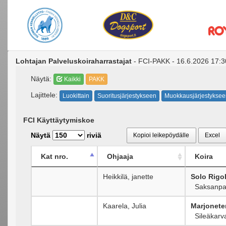
Lohtajan Palveluskoiraharrastajat
- FCI-PAKK - 16.6.2026 17:3
Näytä:
Kaikki
PAKK
Lajittele:
Luokittain
Suoritusjärjestykseen
Muokkausjärjestyksee
FCI Käyttäytymiskoe
Näytä
riviä
Kopioi leikepöydälle
Excel
Kat nro.
Ohjaaja
Koira
Heikkilä, janette
Solo Rigo
Saksanpa
Kaarela, Julia
Marjonete
Sileäkarva