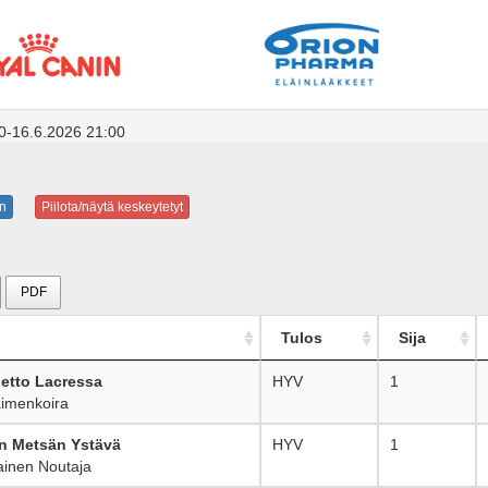
0-16.6.2026 21:00
n
Piilota/näytä keskeytetyt
PDF
Tulos
Sija
letto Lacressa
HYV
1
imenkoira
n Metsän Ystävä
HYV
1
inen Noutaja