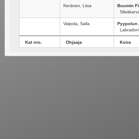
Keränen, Liisa
Buumin Fi
Sileäkarva
Valpola, Salla
Pyypolun 
Labradori
Kat nro.
Ohjaaja
Koira