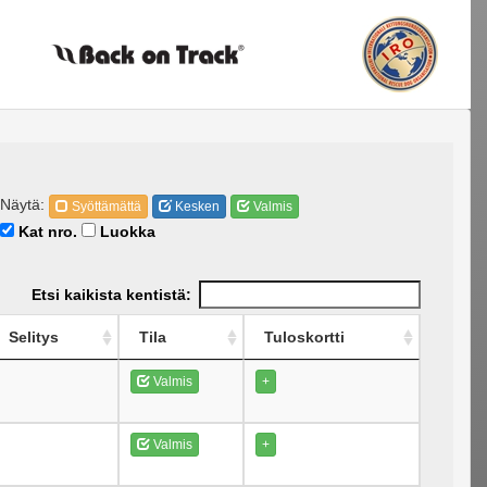
Näytä:
Syöttämättä
Kesken
Valmis
Kat nro.
Luokka
Etsi kaikista kentistä:
Selitys
Tila
Tuloskortti
Valmis
+
Valmis
+