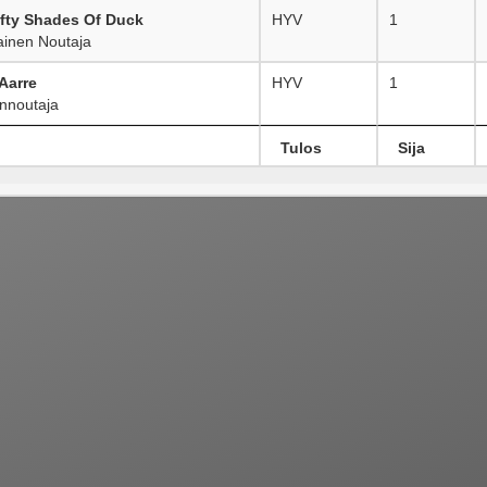
fty Shades Of Duck
HYV
1
inen Noutaja
Aarre
HYV
1
nnoutaja
Tulos
Sija