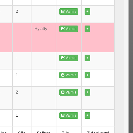
0
2
Valmis
+
Hylätty
Valmis
+
3
-
Valmis
+
5
1
Valmis
+
6
2
Valmis
+
0
1
Valmis
+
ulos
Sija
Selitys
Tila
Tuloskortti