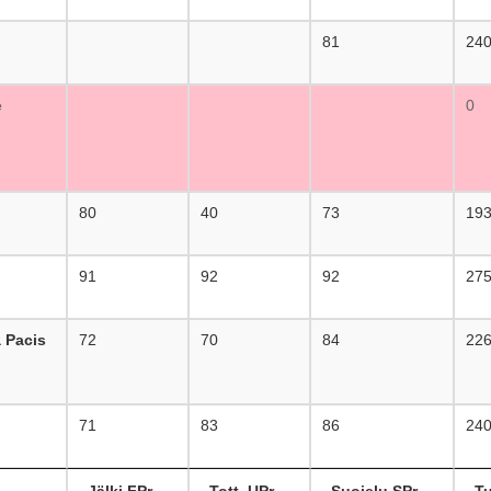
81
24
e
0
80
40
73
19
91
92
92
27
 Pacis
72
70
84
22
71
83
86
24
Jälki FPr
Tott. UPr
Suojelu SPr
T