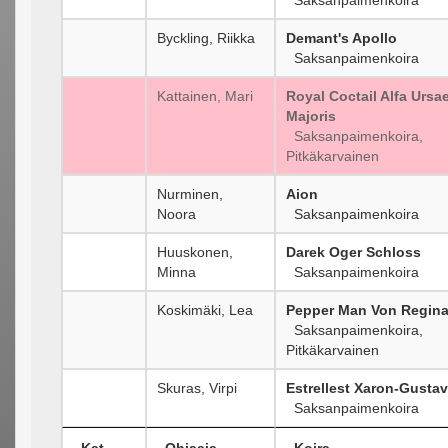
Byckling, Riikka
Demant's Apollo
Saksanpaimenkoira
Kattainen, Mari
Royal Coctail Alfa Ursa
Majoris
Saksanpaimenkoira,
Pitkäkarvainen
Nurminen,
Aion
Noora
Saksanpaimenkoira
Huuskonen,
Darek Oger Schloss
Minna
Saksanpaimenkoira
Koskimäki, Lea
Pepper Man Von Regina
Saksanpaimenkoira,
Pitkäkarvainen
Skuras, Virpi
Estrellest Xaron-Gustav
Saksanpaimenkoira
Kat
Ohjaaja
Koira