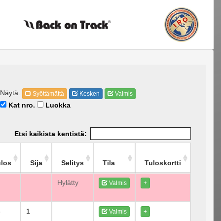
Näytä:
Syöttämättä
Kesken
Valmis
Kat nro.
Luokka
Etsi kaikista kentistä:
ulos
Sija
Selitys
Tila
Tuloskortti
Hylätty
Valmis
+
8
1
Valmis
+