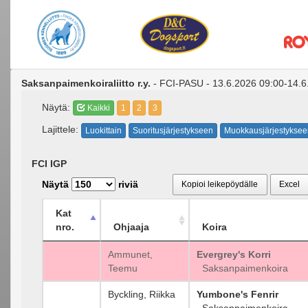
Saksanpaimenkoiraliitto r.y.
- FCI-PASU - 13.6.2026 09:00-14.6
Näytä:
Kaikki
1
2
3
Lajittele:
Luokittain
Suoritusjärjestykseen
Muokkausjärjestyksee
FCI IGP
Näytä
riviä
Kopioi leikepöydälle
Excel
Kat
nro.
Ohjaaja
Koira
Ammunet,
Evergrey's Korri
Teemu
Saksanpaimenkoira
Byckling, Riikka
Yumbone's Fenrir
Saksanpaimenkoira