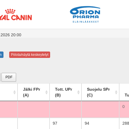
.2026 20:00
n
Piilota/näytä keskeytetyt
PDF
Jälki FPr
Tott. UPr
Suojelu SPr
(A)
(B)
(C)
T
0
97
94
28