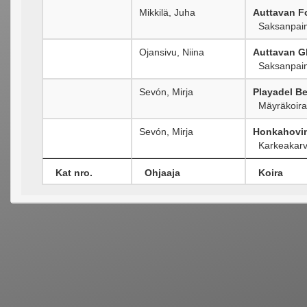
Mikkilä, Juha
Auttavan F
Saksanpaim
Ojansivu, Niina
Auttavan Gl
Saksanpaim
Sevón, Mirja
Playadel Be
Mäyräkoira
Sevón, Mirja
Honkahovin
Karkeakarv
Kat nro.
Ohjaaja
Koira