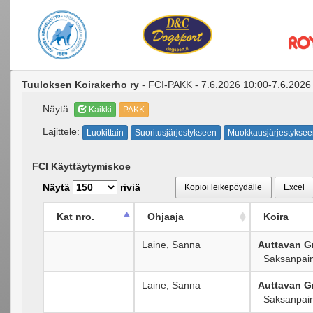
Tuuloksen Koirakerho ry
- FCI-PAKK - 7.6.2026 10:00-7.6.2026
Näytä:
Kaikki
PAKK
Lajittele:
Luokittain
Suoritusjärjestykseen
Muokkausjärjestyksee
FCI Käyttäytymiskoe
Näytä
riviä
Kopioi leikepöydälle
Excel
Kat nro.
Ohjaaja
Koira
Laine, Sanna
Auttavan Gr
Saksanpaim
Laine, Sanna
Auttavan Gr
Saksanpaim