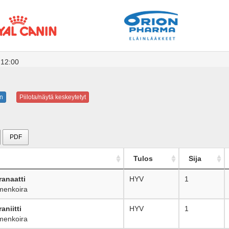
 12:00
n
Piilota/näytä keskeytetyt
PDF
Tulos
Sija
anaatti
HYV
1
enkoira
aniitti
HYV
1
enkoira