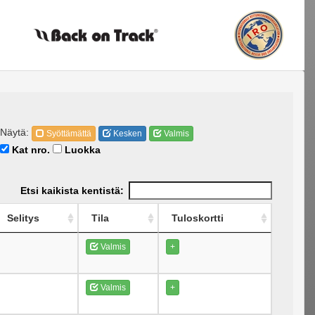
Näytä:
Syöttämättä
Kesken
Valmis
Kat nro.
Luokka
Etsi kaikista kentistä:
Selitys
Tila
Tuloskortti
Valmis
+
Valmis
+