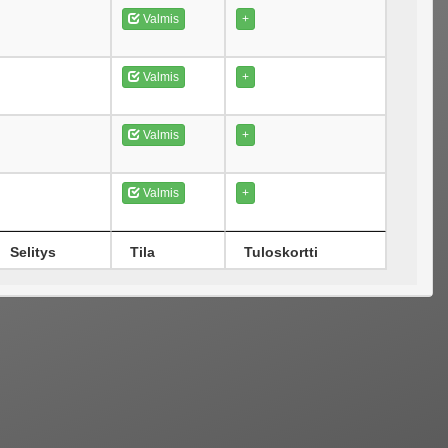
Valmis
+
Valmis
+
Valmis
+
Valmis
+
Selitys
Tila
Tuloskortti