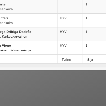
orte
1
enkoira
itteri
HYV
1
enkoira
rgs Driftiga Desirée
HYV
1
, Karkeakarvainen
 Vieno
HYV
1
ainen Saksanseisoja
Tulos
Sija