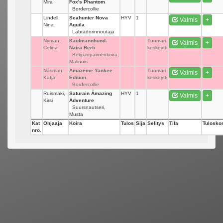
Mira
Fox's Phantom
Bordercollie
Lindell,
Seahunter Nova
HYV
1
Valmis
+
Nina
Aquila
Labradorinnoutaja
Nyman,
Kaufmannhund-
Tuomari
Valmis
+
Celina
Naira Berti
keskeytti
Belgianpaimenkoira,
Malinois
Näsman,
Amazeme Yankee
Tuomari
Valmis
+
Katja
Edition
keskeytti
Bordercollie
Ruismäki,
Saturain Ämazing
HYV
1
Valmis
+
Kirsi
Adventure
Suursnautseri,
Musta
Kat
Ohjaaja
Koira
Tulos
Sija
Selitys
Tila
Tuloskor
nro.