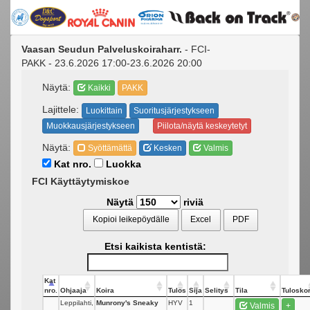
Vaasan Seudun Palveluskoiraharr.
- FCI-
PAKK - 23.6.2026 17:00-23.6.2026 20:00
Näytä:
Kaikki
PAKK
Lajittele:
Luokittain
Suoritusjärjestykseen
Muokkausjärjestykseen
Piilota/näytä keskeytetyt
Näytä:
Syöttämättä
Kesken
Valmis
Kat nro.
Luokka
FCI Käyttäytymiskoe
Näytä
riviä
Kopioi leikepöydälle
Excel
PDF
Etsi kaikista kentistä:
Kat
nro.
Ohjaaja
Koira
Tulos
Sija
Selitys
Tila
Tuloskor
Leppilahti,
Munrony's Sneaky
HYV
1
Valmis
+