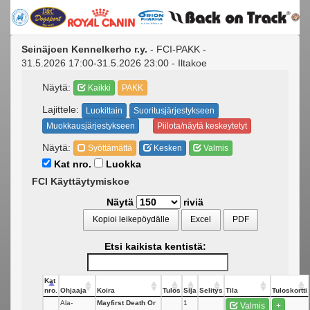
Seinäjoen Kennelkerho r.y.
- FCI-PAKK -
31.5.2026 17:00-31.5.2026 23:00 - Iltakoe
Näytä:
Kaikki
PAKK
Lajittele:
Luokittain
Suoritusjärjestykseen
Muokkausjärjestykseen
Piilota/näytä keskeytetyt
Näytä:
Syöttämättä
Kesken
Valmis
Kat nro.
Luokka
FCI Käyttäytymiskoe
Näytä
riviä
Kopioi leikepöydälle
Excel
PDF
Etsi kaikista kentistä:
Kat
nro.
Ohjaaja
Koira
Tulos
Sija
Selitys
Tila
Tuloskortti
Ala-
Mayfirst Death Or
1
Valmis
+