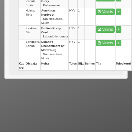
Panula,
Glory
Emilia
Dobermanni
Holma,
Astekinas
HYV
1
Valmis
+
Tiina
Nordvest
Suursnautseri,
Musta
Kaskinen,
Brufinn Pretty
HYV
1
Valmis
+
Siiri
Cool
Labradorinnoutaja
Sandberg,
Dinafix's
HYV
1
Valmis
+
Sanna
Enchantment Of
Moritzburg
Suursnautseri,
Musta
Kat
Ohjaaja
Koira
Tulos
Sija
Selitys
Tila
Tuloskortti
nro.