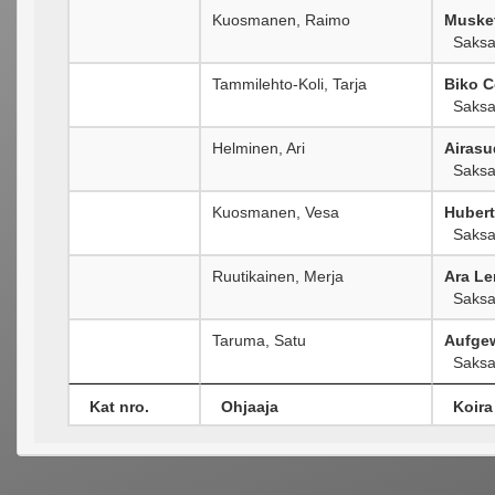
Kuosmanen, Raimo
Musket
Saksa
Tammilehto-Koli, Tarja
Biko C
Saksa
Helminen, Ari
Airasu
Saksa
Kuosmanen, Vesa
Huber
Saksa
Ruutikainen, Merja
Ara L
Saksa
Taruma, Satu
Aufge
Saksa
Kat nro.
Ohjaaja
Koira