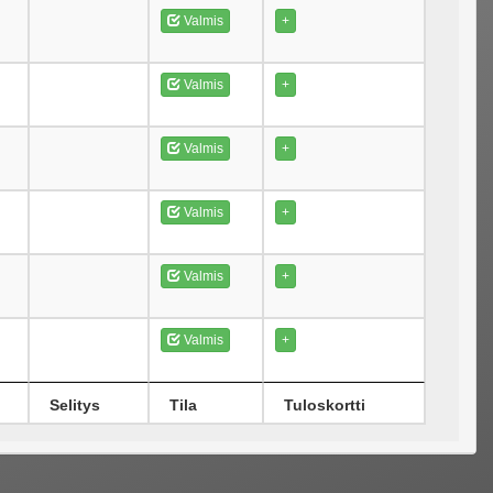
Valmis
+
Valmis
+
Valmis
+
Valmis
+
Valmis
+
Valmis
+
Selitys
Tila
Tuloskortti