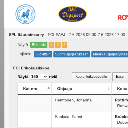
SPL Itäuusimaa ry
- FCI-PAEJ - 7.6.2026 09:00-7.6.2026 17:00 
Näytä:
Kaikki
1
2
3
Lajittele:
Luokittain
Suoritusjärjestykseen
Muokkausjärjestyksee
FCI Erikoisjälkikoe
Näytä
riviä
Kopioi leikepöydälle
Excel
Kat nro.
Ohjaaja
Koira
Henttonen, Johanna
Rottli
Rottwe
Sankala, Fanni
Brücke
Dober