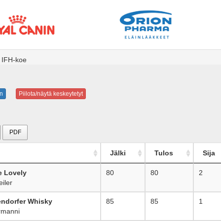
- IFH-koe
n
Piilota/näytä keskeytetyt
PDF
Jälki
Tulos
Sija
fe Lovely
80
80
2
iler
ndorfer Whisky
85
85
1
manni