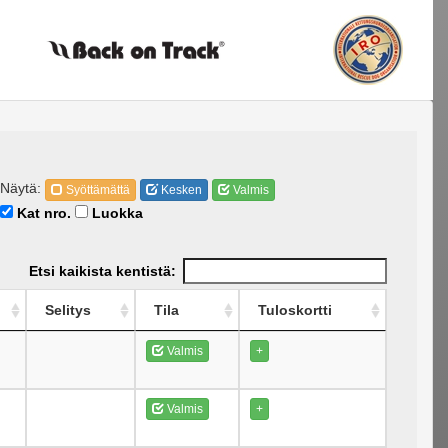
Näytä:
Syöttämättä
Kesken
Valmis
Kat nro.
Luokka
Etsi kaikista kentistä:
Selitys
Tila
Tuloskortti
Valmis
+
Valmis
+