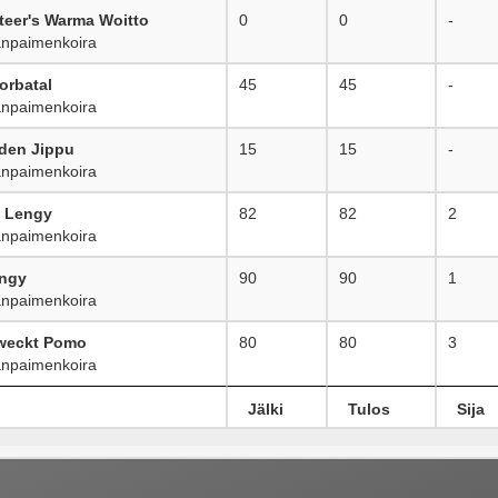
eer's Warma Woitto
0
0
-
npaimenkoira
orbatal
45
45
-
npaimenkoira
den Jippu
15
15
-
npaimenkoira
t Lengy
82
82
2
npaimenkoira
engy
90
90
1
npaimenkoira
weckt Pomo
80
80
3
npaimenkoira
Jälki
Tulos
Sija