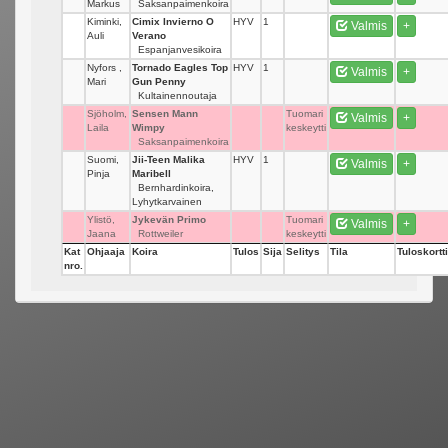
Markus
Saksanpaimenkoira
Kiminki,
Cimix Invierno O
HYV
1
Valmis
+
Auli
Verano
Espanjanvesikoira
Nyfors ,
Tornado Eagles Top
HYV
1
Valmis
+
Mari
Gun Penny
Kultainennoutaja
Sjöholm,
Sensen Mann
Tuomari
Valmis
+
Laila
Wimpy
keskeytti
Saksanpaimenkoira
Suomi,
Jii-Teen Malika
HYV
1
Valmis
+
Pinja
Maribell
Bernhardinkoira,
Lyhytkarvainen
Ylistö,
Jykevän Primo
Tuomari
Valmis
+
Jaana
Rottweiler
keskeytti
Kat
Ohjaaja
Koira
Tulos
Sija
Selitys
Tila
Tuloskortti
nro.