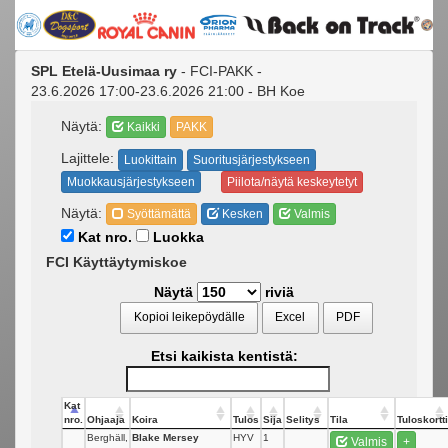
SPL Etelä-Uusimaa ry
- FCI-PAKK -
23.6.2026 17:00-23.6.2026 21:00 - BH Koe
Näytä:
Kaikki
PAKK
Lajittele:
Luokittain
Suoritusjärjestykseen
Muokkausjärjestykseen
Piilota/näytä keskeytetyt
Näytä:
Syöttämättä
Kesken
Valmis
Kat nro.
Luokka
FCI Käyttäytymiskoe
Näytä
riviä
Kopioi leikepöydälle
Excel
PDF
Etsi kaikista kentistä:
Kat
nro.
Ohjaaja
Koira
Tulos
Sija
Selitys
Tila
Tuloskortti
Berghäll,
Blake Mersey
HYV
1
Valmis
+