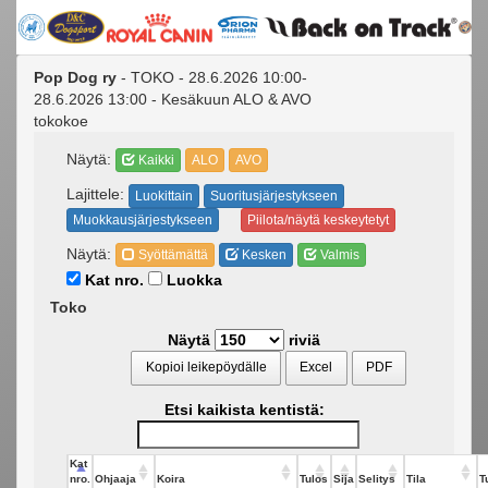
Pop Dog ry
- TOKO - 28.6.2026 10:00-
28.6.2026 13:00 - Kesäkuun ALO & AVO
tokokoe
Näytä:
Kaikki
ALO
AVO
Lajittele:
Luokittain
Suoritusjärjestykseen
Muokkausjärjestykseen
Piilota/näytä keskeytetyt
Näytä:
Syöttämättä
Kesken
Valmis
Kat nro.
Luokka
Toko
Näytä
riviä
Kopioi leikepöydälle
Excel
PDF
Etsi kaikista kentistä:
Kat
nro.
Ohjaaja
Koira
Tulos
Sija
Selitys
Tila
T