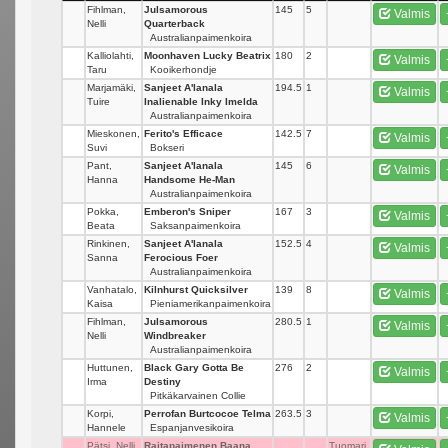
Fihlman,
Julsamorous
145
5
Valmis
Nelli
Quarterback
Australianpaimenkoira
Kalliolahti,
Moonhaven Lucky Beatrix
180
2
Valmis
Taru
Kooikerhondje
Marjamäki,
Sanjeet A'lanala
194.5
1
Valmis
Tuire
Inalienable Inky Imelda
Australianpaimenkoira
Mieskonen,
Ferito's Efficace
142.5
7
Valmis
Suvi
Bokseri
Pant,
Sanjeet A'lanala
145
6
Valmis
Hanna
Handsome He-Man
Australianpaimenkoira
Pokka,
Emberon's Sniper
167
3
Valmis
Beata
Saksanpaimenkoira
Rinkinen,
Sanjeet A'lanala
152.5
4
Valmis
Sanna
Ferocious Foer
Australianpaimenkoira
Vanhatalo,
Kilnhurst Quicksilver
139
8
Valmis
Kaisa
Pieniamerikanpaimenkoira
Fihlman,
Julsamorous
280.5
1
Valmis
Nelli
Windbreaker
Australianpaimenkoira
Huttunen,
Black Gary Gotta Be
276
2
Valmis
Irma
Destiny
Pitkäkarvainen Collie
Korpi,
Perrofan Burtcocoe Telma
263.5
3
Valmis
Hannele
Espanjanvesikoira
Pätsi, Nelli
Raitapaimenen Baana
Tuomari