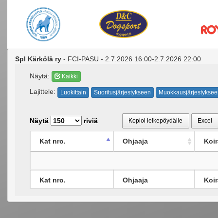
Spl Kärkölä ry
- FCI-PASU - 2.7.2026 16:00-2.7.2026 22:00
Näytä:
Kaikki
Lajittele:
Luokittain
Suoritusjärjestykseen
Muokkausjärjestyksee
Näytä
riviä
Kopioi leikepöydälle
Excel
Kat nro.
Ohjaaja
Koir
Kat nro.
Ohjaaja
Koir