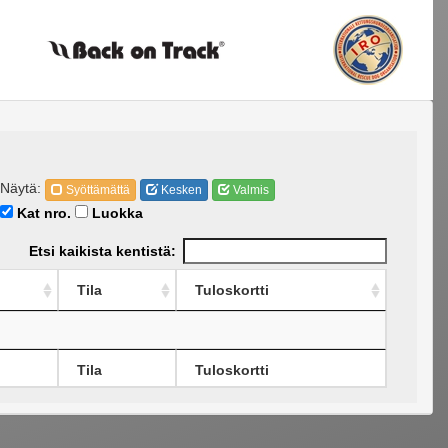
Näytä:
Syöttämättä
Kesken
Valmis
Kat nro.
Luokka
Etsi kaikista kentistä:
Tila
Tuloskortti
Tila
Tuloskortti