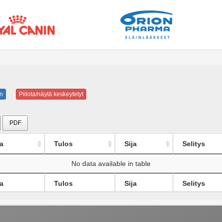
n
Piilota/näytä keskeytetyt
PDF
a
Tulos
Sija
Selitys
No data available in table
a
Tulos
Sija
Selitys