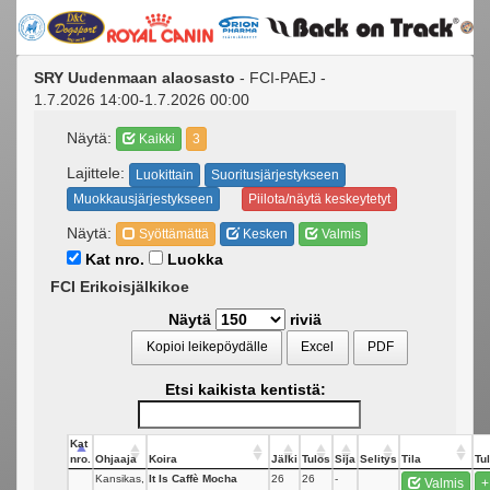
SRY Uudenmaan alaosasto
- FCI-PAEJ -
1.7.2026 14:00-1.7.2026 00:00
Näytä:
Kaikki
3
Lajittele:
Luokittain
Suoritusjärjestykseen
Muokkausjärjestykseen
Piilota/näytä keskeytetyt
Näytä:
Syöttämättä
Kesken
Valmis
Kat nro.
Luokka
FCI Erikoisjälkikoe
Näytä
riviä
Kopioi leikepöydälle
Excel
PDF
Etsi kaikista kentistä:
Kat
nro.
Ohjaaja
Koira
Jälki
Tulos
Sija
Selitys
Tila
Tul
Kansikas,
It Is Caffè Mocha
26
26
-
Valmis
+