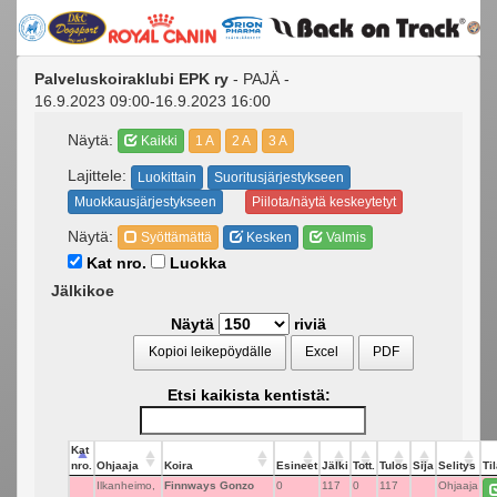
Palveluskoiraklubi EPK ry
- PAJÄ -
16.9.2023 09:00-16.9.2023 16:00
Näytä:
Kaikki
1 A
2 A
3 A
Lajittele:
Luokittain
Suoritusjärjestykseen
Muokkausjärjestykseen
Piilota/näytä keskeytetyt
Näytä:
Syöttämättä
Kesken
Valmis
Kat nro.
Luokka
Jälkikoe
Näytä
riviä
Kopioi leikepöydälle
Excel
PDF
Etsi kaikista kentistä:
Kat
nro.
Ohjaaja
Koira
Esineet
Jälki
Tott.
Tulos
Sija
Selitys
Ti
Ilkanheimo,
Finnways Gonzo
0
117
0
117
Ohjaaja