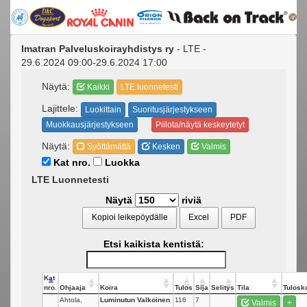
Imatran Palveluskoirayhdistys ry
- LTE -
29.6.2024 09:00-29.6.2024 17:00
Näytä:
Kaikki
LTE luonnetesti
Lajittele:
Luokittain
Suoritusjärjestykseen
Muokkausjärjestykseen
Piilota/näytä keskeytetyt
Näytä:
Syöttämättä
Kesken
Valmis
Kat nro.
Luokka
LTE Luonnetesti
Näytä
riviä
Kopioi leikepöydälle
Excel
PDF
Etsi kaikista kentistä:
Kat
nro.
Ohjaaja
Koira
Tulos
Sija
Selitys
Tila
Tulosko
Ahtola,
Luminutun Valkoinen
116
7
Valmis
+