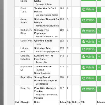
Noora
Karhu
Samojedinkoira
Friari ,
Tender Wind's Cool
186
1
Valmis
+
Tuula
Desire
Sileäkarvainen Collie
Jaanu,
Sinipolun Timantit On
130
5
Valmis
+
Sonja
Ikuisia
Jämtlanninpystykorva
Korhonen,
Cinnaberry's
110
9
Valmis
+
Riitta
Euphemia
Sileäkarvainen Collie
Kuitto, Viivi
Quento's Saana
112
8
Valmis
+
Pumi
Lahtela,
Sinipolun Jehu
176
2
Valmis
+
Antti
Jämtlanninpystykorva
Lallukka,
Kuutsa's For The
142
3
Valmis
+
Rebekka
First Time
Partacollie
Päykkönen,
Joonellin Harmi
125
6
Valmis
+
Eli
Harmaa
Norjanhirvikoira
Rapi, Miisa
Strong Sound
110
9
Valmis
+
Marvellous Magnum
Bordercollie
Rapi, Pia
Play With Madness
137
4
Valmis
+
Zombie
Belgianpaimenkoira,
Malinois
Kat
Ohjaaja
Koira
Tulos
Sija
Selitys
Tila
Tulosko