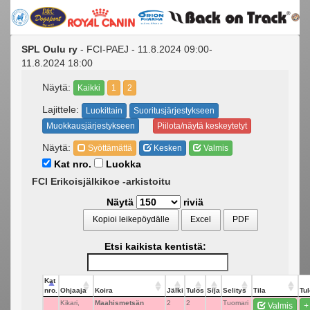
SPL Oulu ry
- FCI-PAEJ - 11.8.2024 09:00-
11.8.2024 18:00
Näytä:
Kaikki
1
2
Lajittele:
Luokittain
Suoritusjärjestykseen
Muokkausjärjestykseen
Piilota/näytä keskeytetyt
Näytä:
Syöttämättä
Kesken
Valmis
Kat nro.
Luokka
FCI Erikoisjälkikoe -arkistoitu
Näytä
riviä
Kopioi leikepöydälle
Excel
PDF
Etsi kaikista kentistä:
Kat
nro.
Ohjaaja
Koira
Jälki
Tulos
Sija
Selitys
Tila
Tul
Kikari,
Maahismetsän
2
2
Tuomari
Valmis
+