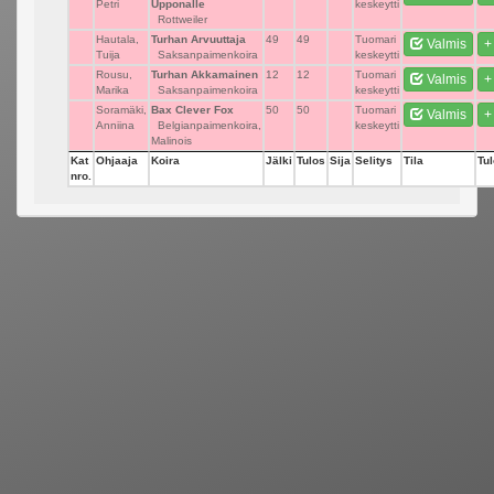
Petri
Upponalle
keskeytti
Rottweiler
Hautala,
Turhan Arvuuttaja
49
49
Tuomari
Valmis
+
Tuija
Saksanpaimenkoira
keskeytti
Rousu,
Turhan Akkamainen
12
12
Tuomari
Valmis
+
Marika
Saksanpaimenkoira
keskeytti
Soramäki,
Bax Clever Fox
50
50
Tuomari
Valmis
+
Anniina
Belgianpaimenkoira,
keskeytti
Malinois
Kat
Ohjaaja
Koira
Jälki
Tulos
Sija
Selitys
Tila
Tul
nro.