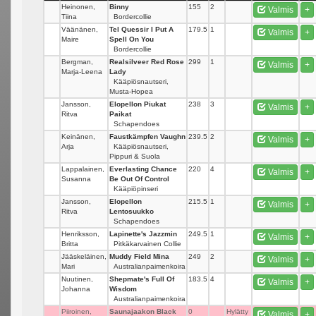
Heinonen,
Binny
155
2
Valmis
+
Tiina
Bordercollie
Väänänen,
Tel Quessir I Put A
179.5
1
Valmis
+
Maire
Spell On You
Bordercollie
Bergman,
Realsilveer Red Rose
299
1
Valmis
+
Marja-Leena
Lady
Kääpiösnautseri,
Musta-Hopea
Jansson,
Elopellon Piukat
238
3
Valmis
+
Ritva
Paikat
Schapendoes
Keinänen,
Faustkämpfen Vaughn
239.5
2
Valmis
+
Arja
Kääpiösnautseri,
Pippuri & Suola
Lappalainen,
Everlasting Chance
220
4
Valmis
+
Susanna
Be Out Of Control
Kääpiöpinseri
Jansson,
Elopellon
215.5
1
Valmis
+
Ritva
Lentosuukko
Schapendoes
Henriksson,
Lapinette's Jazzmin
249.5
1
Valmis
+
Britta
Pitkäkarvainen Collie
Jääskeläinen,
Muddy Field Mina
249
2
Valmis
+
Mari
Australianpaimenkoira
Nuutinen,
Shepmate's Full Of
183.5
4
Valmis
+
Johanna
Wisdom
Australianpaimenkoira
Piiroinen,
Saunajaakon Black
0
Hylätty
Valmis
+