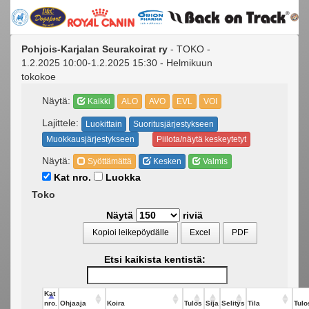
Pohjois-Karjalan Seurakoirat ry
- TOKO -
1.2.2025 10:00-1.2.2025 15:30 - Helmikuun
tokokoe
Näytä:
Kaikki
ALO
AVO
EVL
VOI
Lajittele:
Luokittain
Suoritusjärjestykseen
Muokkausjärjestykseen
Piilota/näytä keskeytetyt
Näytä:
Syöttämättä
Kesken
Valmis
Kat nro.
Luokka
Toko
Näytä
riviä
Kopioi leikepöydälle
Excel
PDF
Etsi kaikista kentistä:
Kat
nro.
Ohjaaja
Koira
Tulos
Sija
Selitys
Tila
Tulo