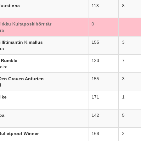
Ruustinna
113
8
irkku Kultaposkihörritär
0
ra
llitimantin Kimallus
155
3
ra
l Rumble
123
7
oira
 Den Grauen Anfurten
155
3
i
ike
171
1
pa
142
5
ulletproof Winner
168
2