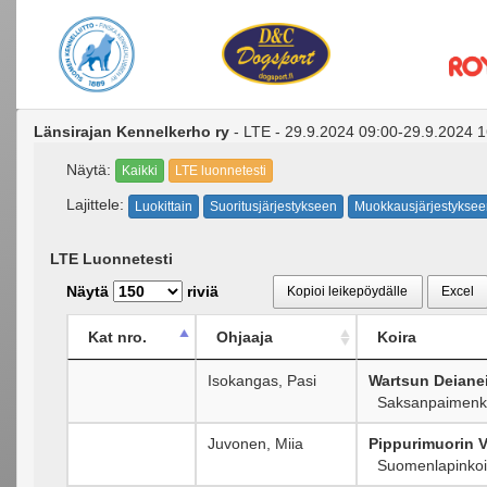
Länsirajan Kennelkerho ry
- LTE - 29.9.2024 09:00-29.9.2024 1
Näytä:
Kaikki
LTE luonnetesti
Lajittele:
Luokittain
Suoritusjärjestykseen
Muokkausjärjestyksee
LTE Luonnetesti
Näytä
riviä
Kopioi leikepöydälle
Excel
Kat nro.
Ohjaaja
Koira
Isokangas, Pasi
Wartsun Deiane
Saksanpaimenk
Juvonen, Miia
Pippurimuorin 
Suomenlapinkoi