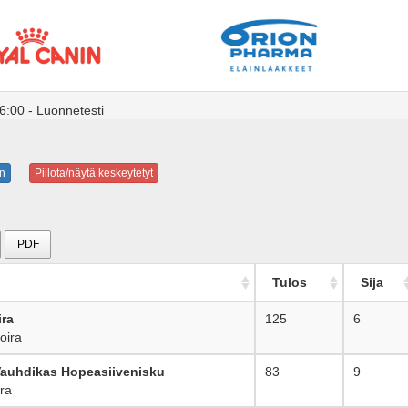
6:00 - Luonnetesti
n
Piilota/näytä keskeytetyt
PDF
Tulos
Sija
ira
125
6
oira
Vauhdikas Hopeasiivenisku
83
9
ra