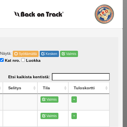
Näytä:
Syöttämättä
Kesken
Valmis
Kat nro.
Luokka
Etsi kaikista kentistä:
Selitys
Tila
Tuloskortti
Valmis
+
Valmis
+