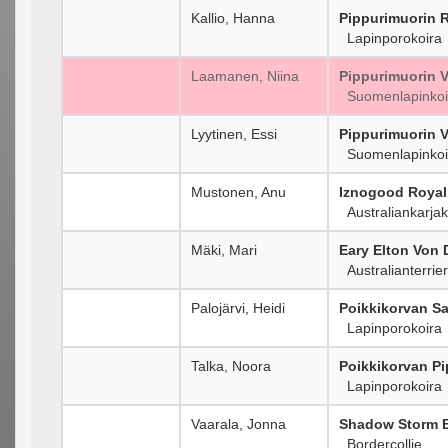
Kallio, Hanna
Pippurimuorin 
Lapinporokoira
Laamanen, Niina
Pippurimuorin V
Suomenlapinkoi
Lyytinen, Essi
Pippurimuorin Vi
Suomenlapinkoi
Mustonen, Anu
Iznogood Roya
Australiankarjak
Mäki, Mari
Eary Elton Von
Australianterrier
Palojärvi, Heidi
Poikkikorvan Sa
Lapinporokoira
Talka, Noora
Poikkikorvan Pi
Lapinporokoira
Vaarala, Jonna
Shadow Storm B
Bordercollie