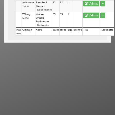
Asikainen,
San Soul
32
32
-
Valmis
+
Taina
Casper
Dobermanni
Wiberg,
Kovan
85
85
1
Valmis
+
Mervi
Onnen
Tuplaturbo
Rottweiler
Kat
Ohjaaja
Koira
Jälki
Tulos
Sija
Selitys
Tila
Tuloskortti
nro.