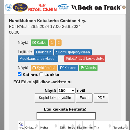
Hundklubben Koirakerho Canidae rf ry.
-
FCI-PAEJ - 26.8.2024 17:00-26.8.2024
00:00
Näytä:
Kaikki
1
2
Lajittele:
Luokittain
Suoritusjärjestykseen
Muokkausjärjestykseen
Piilota/näytä keskeytetyt
Näytä:
Syöttämättä
Kesken
Valmis
Kat nro.
Luokka
FCI Erikoisjälkikoe -arkistoitu
Näytä
riviä
Kopioi leikepöydälle
Excel
PDF
Etsi kaikista kentistä:
Kat
nro.
Ohjaaja
Koira
Jälki
Tulos
Sija
Selitys
Tila
Tuloskortti