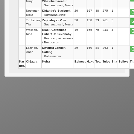
Marjo
Whatchamacallit
Suursnautseri, Musta
Notkonen,
Didaktic's Starbuck
20
167
88
275
1
Mirka
Australiankelpie
Tuhkanen,
Zaphalayaz Vow
30
158
73
261
3
Tiia
Suursnautseri, Musta
Wallden,
Black Carambas
19
155
70
244
4
Nina
Hubert De Givenchy
Beaucenpaimenkoira
/ Beauceron
Laitinen,
Mayfirst London
29
150
84
263
1
Anne
Calling
Dobermanni
Kat
Ohjaaja
Koira
Esineet
Haku
Tott.
Tulos
Sija
Selitys
Til
nro.