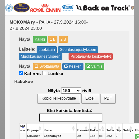
MOKOMA ry
- PAHA - 27.9.2024 16:00-
27.9.2024 23:00
Näytä:
Kaikki
1 B
2 B
Lajittele:
Luokittain
Suoritusjärjestykseen
Muokkausjärjestykseen
Piilota/näytä keskeytetyt
Näytä:
Syöttämättä
Kesken
Valmis
Kat nro.
Luokka
Hakukoe
Näytä
riviä
Kopioi leikepöydälle
Excel
PDF
Etsi kaikista kentistä:
Kat
nro.
Ohjaaja
Koira
Esineet
Haku
Tott.
Tulos
Sija
Selitys
Til
Kuivanen,
Zaphalayaz
29
145
88
262
2