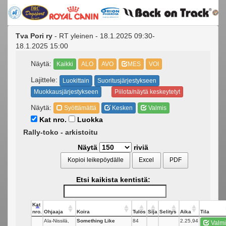
Tva Pori ry
- RT yleinen - 18.1.2025 09:30-
18.1.2025 15:00
Näytä:
Kaikki
ALO
AVO
MES
VOI
Lajittele:
Luokittain
Suoritusjärjestykseen
Muokkausjärjestykseen
Piilota/näytä keskeytetyt
Näytä:
Syöttämättä
Kesken
Valmis
Kat nro.
Luokka
Rally-toko - arkistoitu
Näytä
riviä
Kopioi leikepöydälle
Excel
PDF
Etsi kaikista kentistä:
Kat
nro.
Ohjaaja
Koira
Tulos
Sija
Selitys
Aika
Tila
Ala-Nissilä,
Something Like
84
_
2.25,94
Valmi