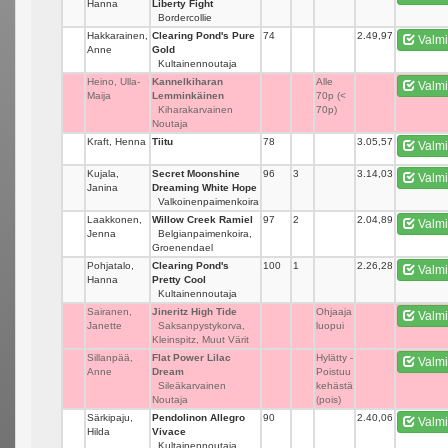
Hanna
Liberty Fight
Bordercollie
Hakkarainen,
Clearing Pond's Pure
74
_
2.49,97
Valmi
Anne
Gold
Kultainennoutaja
Heino, Ulla-
Kannelkiharan
_
Alle
Valmi
Maija
Lemminkäinen
70p (<
Kiharakarvainen
70p)
Noutaja
Kraft, Henna
Tiitu
78
_
3.05,57
Valmi
Kujala,
Secret Moonshine
96
3
3.14,03
Valmi
Janina
Dreaming White Hope
Valkoinenpaimenkoira
Laakkonen,
Willow Creek Ramiel
97
2
2.04,89
Valmi
Jenna
Belgianpaimenkoira,
Groenendael
Pohjatalo,
Clearing Pond's
100
1
2.26,28
Valmi
Hanna
Pretty Cool
Kultainennoutaja
Sairanen,
Jineritz High Tide
_
Ohjaaja
Valmi
Janette
Saksanpystykorva,
luopui
Kleinspitz, Muut Värit
Sillanpää,
Flat Power Lilac
_
Hylätty -
Valmi
Anne
Dream
Poistuu
Sileäkarvainen
kehästä
Noutaja
(pois)
Särkipaju,
Pendolinon Allegro
90
_
2.40,06
Valmi
Hilda
Vivace
Kultainennoutaja