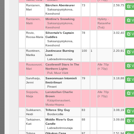
Rantanen,
Bärchen Abenteurer
73
_
2.59,75
V
Mari
Saksanpystykorva,
Keeshond
Rantanen,
Mintline's Snowking
_
Hylätty -
V
Matti
Saksanpystykorva,
Ratavirhe
Keeshond
(Tvä)
Rovio,
Silvertale's Captain
78
_
3.02,40
V
Roosa-Maria
Cuddles
Saksanpystykorva,
Keeshond
Ruottinen,
Justincase Burning
100
1
2.20,91
V
Marika
Love
Labradorinnoutaja
Ruusuvuori,
Castlewolf Stars In The
_
Alle 70p
V
Mari
Northern Lights
(< 70p)
Puli, Muut Värit
Sarviharju,
Sawonmuan Intomieli
79
_
3.18,88
V
Jenni
Ilmiö-Ilmari
Pinseri
Soppela,
Larutzellan Charlie
_
Alle 70p
V
Maija
Brown
(< 70p)
Kääpiösnautseri,
Musta-Hopea
Suikkanen,
Triforce Shy Guy
83
_
3.08,19
V
Heidi
Bordercollie
Tarkiainen,
Middle River's Gun
88
_
3.09,68
V
Kati
Candle
Labradorinnoutaja
Tolppa,
Oikukas Cena
97
_
2.51,94