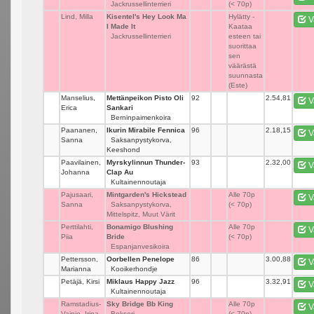
Jackrussellinterrieri
(< 70p)
Lind, Milla
Kisentel's Hey Look Ma
_
Hylätty -
V
I Made It
Kaataa
Jackrussellinterrieri
esteen tai
suorittaa
sen
väärästä
suunnasta
(Este)
Manselius,
Mettänpeikon Pisto Oli
92
_
2.54,81
V
Erica
Sankari
Berninpaimenkoira
Paananen,
Ikurin Mirabile Fennica
96
_
2.18,15
V
Sanna
Saksanpystykorva,
Keeshond
Paavilainen,
Myrskylinnun Thunder-
93
_
2.32,00
V
Johanna
Clap Au
Kultainennoutaja
Pajusaari,
Mintgarden's Hickstead
_
Alle 70p
V
Sanna
Saksanpystykorva,
(< 70p)
Mittelspitz, Muut Värit
Perttilahti,
Bonamigo Blushing
_
Alle 70p
V
Piia
Bride
(< 70p)
Espanjanvesikoira
Pettersson,
Oorbellen Penelope
86
_
3.00,88
V
Marianna
Kooikerhondje
Petäjä, Kirsi
Miklaus Happy Jazz
96
_
3.32,91
V
Kultainennoutaja
Ramstadius-
Sky Bridge Bb King
_
Alle 70p
V
Vainio, Irina
Bokseri
(< 70p)