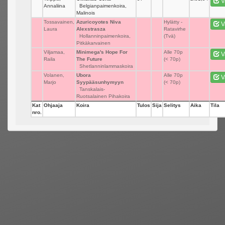
V
Annaliina
Belgianpaimenkoira,
Malinois
Tossavainen,
Azuricoyotes Niva
_
Hylätty -
V
Laura
Alexstrasza
Ratavirhe
Hollanninpaimenkoira,
(Tvä)
Pitkäkarvainen
Viljamaa,
Minimega's Hope For
_
Alle 70p
V
Raila
The Future
(< 70p)
Shetlanninlammaskoira
Volanen,
Ubora
_
Alle 70p
V
Marjo
Syypääsunhymyyn
(< 70p)
Tanskalais-
Ruotsalainen Pihakoira
Kat
Ohjaaja
Koira
Tulos
Sija
Selitys
Aika
Tila
nro.