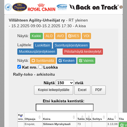
Villähteen Agility-Urheilijat ry
- RT yleinen
- 15.2.2025 09:00-15.2.2025 17:30 - A.kisa
Näytä:
Kaikki
ALO
AVO
MES
VOI
Lajittele:
Luokittain
Suoritusjärjestykseen
Muokkausjärjestykseen
Piilota/näytä keskeytetyt
Näytä:
Syöttämättä
Kesken
Valmis
Kat nro.
Luokka
Rally-toko - arkistoitu
Näytä
riviä
Kopioi leikepöydälle
Excel
PDF
Etsi kaikista kentistä:
Kat
nro.
Ohjaaja
Koira
Tulos
Sija
Selitys
Aika
Tila
Enqvist,
Silimen Myrskytuuli
73
_
3.13,06
V