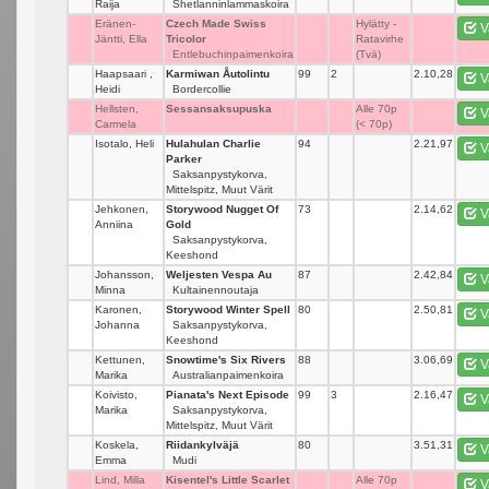
Raija
Shetlanninlammaskoira
Eränen-
Czech Made Swiss
_
Hylätty -
V
Jäntti, Ella
Tricolor
Ratavirhe
Entlebuchinpaimenkoira
(Tvä)
Haapsaari ,
Karmiwan Åutolintu
99
2
2.10,28
V
Heidi
Bordercollie
Hellsten,
Sessansaksupuska
_
Alle 70p
V
Carmela
(< 70p)
Isotalo, Heli
Hulahulan Charlie
94
_
2.21,97
V
Parker
Saksanpystykorva,
Mittelspitz, Muut Värit
Jehkonen,
Storywood Nugget Of
73
_
2.14,62
V
Anniina
Gold
Saksanpystykorva,
Keeshond
Johansson,
Weljesten Vespa Au
87
_
2.42,84
V
Minna
Kultainennoutaja
Karonen,
Storywood Winter Spell
80
_
2.50,81
V
Johanna
Saksanpystykorva,
Keeshond
Kettunen,
Snowtime's Six Rivers
88
_
3.06,69
V
Marika
Australianpaimenkoira
Koivisto,
Pianata's Next Episode
99
3
2.16,47
V
Marika
Saksanpystykorva,
Mittelspitz, Muut Värit
Koskela,
Riidankylväjä
80
_
3.51,31
V
Emma
Mudi
Lind, Milla
Kisentel's Little Scarlet
_
Alle 70p
V