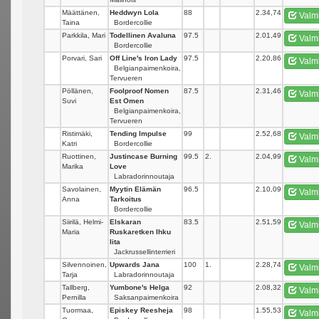
Määttänen,
Heddwyn Lola
88
_
2.34,74
Valm
Taina
Bordercollie
Parkkila, Mari
Todellinen Avaluna
97.5
_
2.01,49
Valm
Bordercollie
Porvari, Sari
Off Line's Iron Lady
97.5
_
2.20,86
Valm
Belgianpaimenkoira,
Tervueren
Pöllänen,
Foolproof Nomen
87.5
_
2.31,46
Valm
Suvi
Est Omen
Belgianpaimenkoira,
Tervueren
Ristimäki,
Tending Impulse
99
_
2.52,68
Valm
Katri
Bordercollie
Ruottinen,
Justincase Burning
99.5
2.
2.04,99
Valm
Marika
Love
Labradorinnoutaja
Savolainen,
Myytin Elämän
96.5
_
2.10,09
Valm
Anna
Tarkoitus
Bordercollie
Siirilä, Helmi-
Elskaran
83.5
_
2.51,59
Valm
Maria
Ruskaretken Ihku
Iita
Jackrussellinterrieri
Silvennoinen,
Upwards Jana
100
1.
2.28,74
Valm
Tarja
Labradorinnoutaja
Tallberg,
Yumbone's Helga
92
_
2.08,32
Valm
Pernilla
Saksanpaimenkoira
Tuormaa,
Episkey Reesheja
98
_
1.55,53
Valm