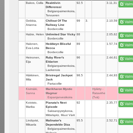
Bakos, Csilla
Reaktiivin
92.5
_
3.11,31
Valm
Differenssi
Belgianpaimenkoira,
Tervueren
Gebbia,
Chillout Of The
99
3.
2.10,59
Valm
Arianna
Railway Line
Bordercollie
Habte, Helen
Unlimited Star Vicky
88
_
2.05,62
Valm
Bordercollie
Halonen,
Heddwyn Blissful
89
_
1.57,74
Valm
Eva-Lotta
Becca
Bordercollie
Heinonen,
Ruby River's
96
_
2.44,61
Valm
Eija
Eldarion
Belgianpaimenkoira,
Laekenois
Häkkinen,
Bristregal Jackpot
98.5
_
2.44,93
Valm
Mila
Jack
Partacollie
Kivimäki,
Marikharon Mystic
_
Hylätty -
Valm
Sanna
Magmar
Ratavirhe
Espanjanvesikoira
(Tvä)
Koivisto,
Pianata's Next
92
_
2.35,77
Valm
Marika
Episode
Saksanpystykorva,
Mittelspitz, Muut Värit
Lindqvist,
Malinator's
95.5
_
2.52,71
Valm
Mikaela
Dependeble Diza
Belgianpaimenkoira,
Malinois