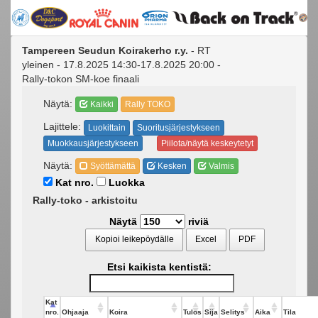
Tampereen Seudun Koirakerho r.y.
- RT
yleinen - 17.8.2025 14:30-17.8.2025 20:00 -
Rally-tokon SM-koe finaali
Näytä:
Kaikki
Rally TOKO
Lajittele:
Luokittain
Suoritusjärjestykseen
Muokkausjärjestykseen
Piilota/näytä keskeytetyt
Näytä:
Syöttämättä
Kesken
Valmis
Kat nro.
Luokka
Rally-toko - arkistoitu
Näytä
riviä
Kopioi leikepöydälle
Excel
PDF
Etsi kaikista kentistä:
Kat
nro.
Ohjaaja
Koira
Tulos
Sija
Selitys
Aika
Tila