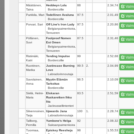
Määttänen,
Heddwyn Lola
88
_
2.34,74
Valm
Taina
Bordercollie
Parkkila, Mari
Todellinen Avaluna
97.5
_
2.01,49
Valm
Bordercollie
Porvari, Sari
Off Line's Iron Lady
97.5
_
2.20,86
Valm
Belgianpaimenkoira,
Tervueren
Pöllänen,
Foolproof Nomen
87.5
_
2.31,46
Valm
Suvi
Est Omen
Belgianpaimenkoira,
Tervueren
Ristimäki,
Tending Impulse
99
_
2.52,68
Valm
Katri
Bordercollie
Ruottinen,
Justincase Burning
99.5
2.
2.04,99
Valm
Marika
Love
Labradorinnoutaja
Savolainen,
Myytin Elämän
96.5
_
2.10,09
Valm
Anna
Tarkoitus
Bordercollie
Siirilä, Helmi-
Elskaran
83.5
_
2.51,59
Valm
Maria
Ruskaretken Ihku
Iita
Jackrussellinterrieri
Silvennoinen,
Upwards Jana
100
1.
2.28,74
Valm
Tarja
Labradorinnoutaja
Tallberg,
Yumbone's Helga
92
_
2.08,32
Valm
Pernilla
Saksanpaimenkoira
Tuormaa,
Episkey Reesheja
98
_
1.55,53
Valm