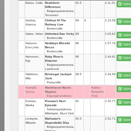
Bakos, Csilla
Reaktiivin
92.5
_
3.11,31
Valm
Differenssi
Belgianpaimenkoira,
Tervueren
Gebbia,
Chillout Of The
99
3.
2.10,59
Valm
Arianna
Railway Line
Bordercollie
Habte, Helen
Unlimited Star Vicky
88
_
2.05,62
Valm
Bordercollie
Halonen,
Heddwyn Blissful
89
_
1.57,74
Valm
Eva-Lotta
Becca
Bordercollie
Heinonen,
Ruby River's
96
_
2.44,61
Valm
Eija
Eldarion
Belgianpaimenkoira,
Laekenois
Häkkinen,
Bristregal Jackpot
98.5
_
2.44,93
Valm
Mila
Jack
Partacollie
Kivimäki,
Marikharon Mystic
_
Hylätty -
Valm
Sanna
Magmar
Ratavirhe
Espanjanvesikoira
(Tvä)
Koivisto,
Pianata's Next
92
_
2.35,77
Valm
Marika
Episode
Saksanpystykorva,
Mittelspitz, Muut Värit
Lindqvist,
Malinator's
95.5
_
2.52,71
Valm
Mikaela
Dependeble Diza
Belgianpaimenkoira,
Malinois