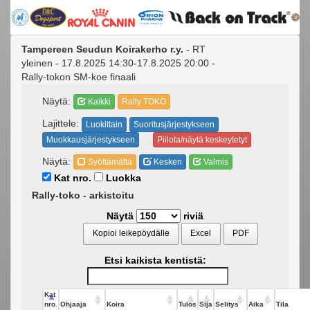
Tampereen Seudun Koirakerho r.y.
- RT
yleinen - 17.8.2025 14:30-17.8.2025 20:00 -
Rally-tokon SM-koe finaali
Näytä:
Kaikki
Rally TOKO
Lajittele:
Luokittain
Suoritusjärjestykseen
Muokkausjärjestykseen
Piilota/näytä keskeytetyt
Näytä:
Syöttämättä
Kesken
Valmis
Kat nro.
Luokka
Rally-toko - arkistoitu
Näytä
riviä
Kopioi leikepöydälle
Excel
PDF
Etsi kaikista kentistä:
Kat
nro.
Ohjaaja
Koira
Tulos
Sija
Selitys
Aika
Tila