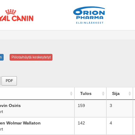
n
Piilota/näytä keskeytetyt
PDF
Tulos
Sija
vin Osiris
159
3
rt
ren Wolmar Wallaton
142
4
rt