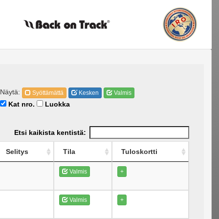
Näytä:
Syöttämättä
Kesken
Valmis
Kat nro.
Luokka
Etsi kaikista kentistä:
Selitys
Tila
Tuloskortti
Valmis
+
Valmis
+