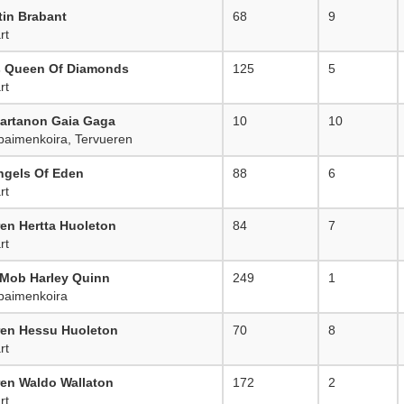
tin Brabant
68
9
rt
s Queen Of Diamonds
125
5
rt
artanon Gaia Gaga
10
10
aimenkoira, Tervueren
ngels Of Eden
88
6
rt
en Hertta Huoleton
84
7
rt
 Mob Harley Quinn
249
1
aimenkoira
ren Hessu Huoleton
70
8
rt
ren Waldo Wallaton
172
2
rt