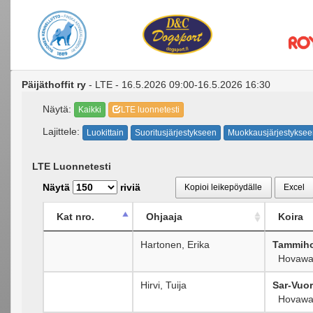
Päijäthoffit ry
- LTE - 16.5.2026 09:00-16.5.2026 16:30
Näytä:
Kaikki
LTE luonnetesti
Lajittele:
Luokittain
Suoritusjärjestykseen
Muokkausjärjestyksee
LTE Luonnetesti
Näytä
riviä
Kopioi leikepöydälle
Excel
Kat nro.
Ohjaaja
Koira
Hartonen, Erika
Tammiho
Hovawa
Hirvi, Tuija
Sar-Vuo
Hovawa