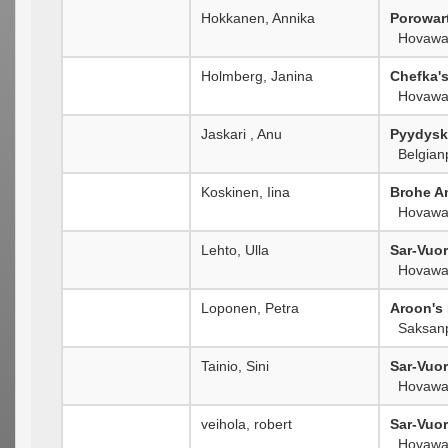
Hokkanen, Annika
Porowar
Hovawa
Holmberg, Janina
Chefka'
Hovawa
Jaskari , Anu
Pyydysk
Belgianp
Koskinen, Iina
Brohe A
Hovawa
Lehto, Ulla
Sar-Vuor
Hovawa
Loponen, Petra
Aroon's
Saksanp
Tainio, Sini
Sar-Vuo
Hovawa
veihola, robert
Sar-Vuo
Hovawa