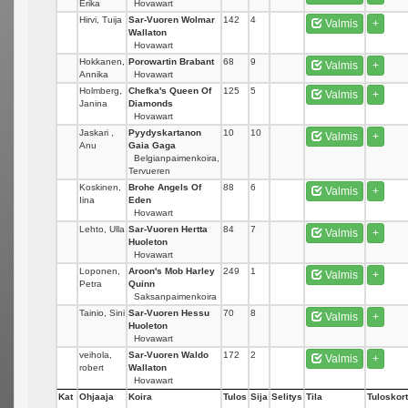
Erika
Hovawart
Hirvi, Tuija
Sar-Vuoren Wolmar
142
4
Valmis
+
Wallaton
Hovawart
Hokkanen,
Porowartin Brabant
68
9
Valmis
+
Annika
Hovawart
Holmberg,
Chefka's Queen Of
125
5
Valmis
+
Janina
Diamonds
Hovawart
Jaskari ,
Pyydyskartanon
10
10
Valmis
+
Anu
Gaia Gaga
Belgianpaimenkoira,
Tervueren
Koskinen,
Brohe Angels Of
88
6
Valmis
+
Iina
Eden
Hovawart
Lehto, Ulla
Sar-Vuoren Hertta
84
7
Valmis
+
Huoleton
Hovawart
Loponen,
Aroon's Mob Harley
249
1
Valmis
+
Petra
Quinn
Saksanpaimenkoira
Tainio, Sini
Sar-Vuoren Hessu
70
8
Valmis
+
Huoleton
Hovawart
veihola,
Sar-Vuoren Waldo
172
2
Valmis
+
robert
Wallaton
Hovawart
Kat
Ohjaaja
Koira
Tulos
Sija
Selitys
Tila
Tuloskort