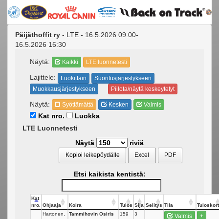
Päijäthoffit ry
- LTE - 16.5.2026 09:00-
16.5.2026 16:30
Näytä:
Kaikki
LTE luonnetesti
Lajittele:
Luokittain
Suoritusjärjestykseen
Muokkausjärjestykseen
Piilota/näytä keskeytetyt
Näytä:
Syöttämättä
Kesken
Valmis
Kat nro.
Luokka
LTE Luonnetesti
Näytä
riviä
Kopioi leikepöydälle
Excel
PDF
Etsi kaikista kentistä:
Kat
nro.
Ohjaaja
Koira
Tulos
Sija
Selitys
Tila
Tuloskort
Hartonen,
Tammihovin Osiris
159
3
Valmis
+