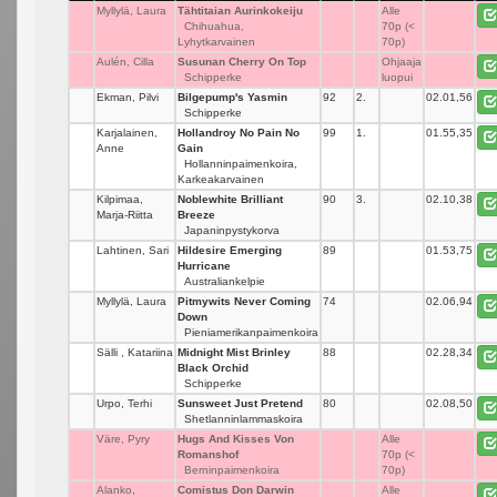
Myllylä, Laura
Tähtitaian Aurinkokeiju
_
Alle
Chihuahua,
70p (<
Lyhytkarvainen
70p)
Aulén, Cilla
Susunan Cherry On Top
_
Ohjaaja
Schipperke
luopui
Ekman, Pilvi
Bilgepump's Yasmin
92
2.
02.01,56
Schipperke
Karjalainen,
Hollandroy No Pain No
99
1.
01.55,35
Anne
Gain
Hollanninpaimenkoira,
Karkeakarvainen
Kilpimaa,
Noblewhite Brilliant
90
3.
02.10,38
Marja-Riitta
Breeze
Japaninpystykorva
Lahtinen, Sari
Hildesire Emerging
89
_
01.53,75
Hurricane
Australiankelpie
Myllylä, Laura
Pitmywits Never Coming
74
_
02.06,94
Down
Pieniamerikanpaimenkoira
Sälli , Katariina
Midnight Mist Brinley
88
_
02.28,34
Black Orchid
Schipperke
Urpo, Terhi
Sunsweet Just Pretend
80
_
02.08,50
Shetlanninlammaskoira
Väre, Pyry
Hugs And Kisses Von
_
Alle
Romanshof
70p (<
Berninpaimenkoira
70p)
Alanko,
Comistus Don Darwin
_
Alle