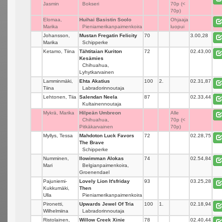
Jasmin
Bokseri
70p (<
70p)
Elomaa,
Huihai Basistin Soolo
_
Ohjaaja
Marika
Pieniamerikanpaimenkoira
luopui
Johansson,
Mustan Fregatin Felicity
70
_
3.00,28
Marika
Schipperke
Ketamo, Tiina
Tähtitaian Kuriton
72
_
02.43,00
Kesämies
Chihuahua,
Lyhytkarvainen
Lamminmäki,
Ehta Akatius
100
2.
02.31,87
Tiina
Labradorinnoutaja
Lehtonen, Tiia
Salendan Neela
87
_
02.33,44
Kultainennoutaja
Mykrä, Marika
Hilpeän Umbreon
_
Alle
Chihuahua,
70p (<
Pitkäkarvainen
70p)
Myllys, Tessa
Mahdoton Luck Favors
72
_
02.28,75
The Brave
Schipperke
Numminen,
Ilowimman Alokas
74
_
02.54,84
Mari
Belgianpaimenkoira,
Groenendael
Pajuniemi-
Lovely Lion It'sfriday
93
_
03.25,28
Kukkumäki,
Then
Ulla
Pieniamerikanpaimenkoira
Pironetti,
Upwards Jewel Of Tria
100
1.
02.18,94
Wilhelmiina
Labradorinnoutaja
Ristolainen,
Willow Creek Xinie
78
_
02.40,44