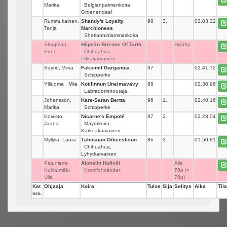
Marika
Belgianpaimenkoira,
Groenendael
Rummukainen,
Shandy's Loyalty
98
3.
03.03,22
Tanja
Marchioness
Shetlanninlammaskoira
Skogman,
Hilpeän Brienne Of Tarth
_
Hylätty
Enni
Chihuahua,
Pitkäkarvainen
Säyriö, Virva
Faksimil Gargantua
97
_
02.41,72
Schipperke
Yliluoma , Miia
Kotilinnun Unelmavävy
88
_
02.36,96
Labradorinnoutaja
Johansson,
Kare-Saran Bertta
96
1.
02.40,16
Marika
Schipperke
Koivisto,
Nicarne's Empoté
87
2.
02.23,04
Jaana
Mäyräkoira,
Karkeakarvainen
Myllylä, Laura
Tähtitaian Oikeestisun
86
3.
01.50,81
Chihuahua,
Lyhytkarvainen
Pajuniemi-
Alobelin Hulivili
_
Alle
Kukkumäki,
Kromfohrländer
70p (<
Ulla
70p)
Kat
Ohjaaja
Koira
Tulos
Sija
Selitys
Aika
Tila
nro.