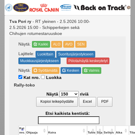
Tva Pori ry
- RT yleinen - 2.5.2026 10:00-
2.5.2026 15:00 - Schipperkejen sekä
Chihujen rotumestaruuskoe
Näytä:
Kaikki
ALO
AVO
SEN
Lajittele:
Luokittain
Suoritusjärjestykseen
Muokkausjärjestykseen
Piilota/näytä keskeytetyt
Näytä:
Syöttämättä
Kesken
Valmis
Kat nro.
Luokka
Rally-toko
Näytä
riviä
Kopioi leikepöydälle
Excel
PDF
Etsi kaikista kentistä:
Kat
nro.
Ohjaaja
Koira
Tulos
Sija
Selitys
Aika
Tila