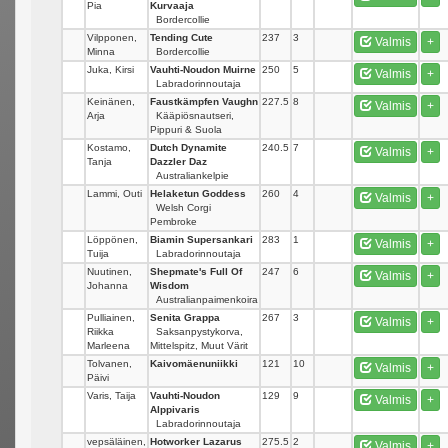
Pia
Kurvaaja
Bordercollie
Vilpponen,
Tending Cute
237
3
Valmis
+
Minna
Bordercollie
Juka, Kirsi
Vauhti-Noudon Muirne
250
5
Valmis
+
Labradorinnoutaja
Keinänen,
Faustkämpfen Vaughn
227.5
8
Valmis
+
Arja
Kääpiösnautseri,
Pippuri & Suola
Kostamo,
Dutch Dynamite
240.5
7
Valmis
+
Tanja
Dazzler Daz
Australiankelpie
Lammi, Outi
Helaketun Goddess
260
4
Valmis
+
Welsh Corgi
Pembroke
Löppönen,
Biamin Supersankari
283
1
Valmis
+
Tuija
Labradorinnoutaja
Nuutinen,
Shepmate's Full Of
247
6
Valmis
+
Johanna
Wisdom
Australianpaimenkoira
Pulliainen,
Senita Grappa
267
3
Valmis
+
Riikka
Saksanpystykorva,
Marleena
Mittelspitz, Muut Värit
Tolvanen,
Kaivomäenuniikki
121
10
Valmis
+
Päivi
Varis, Taija
Vauhti-Noudon
129
9
Valmis
+
Alppivaris
Labradorinnoutaja
vepsäläinen,
Hotworker Lazarus
275.5
2
Valmis
+