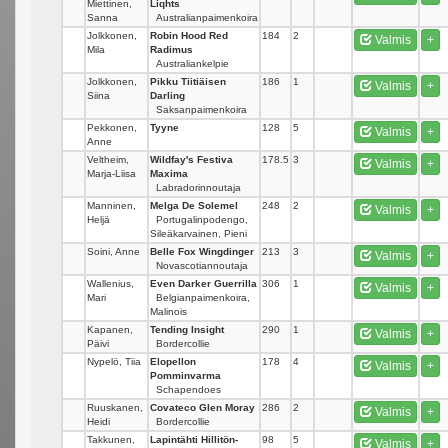
Miettinen,
Liqhts
Sanna
Australianpaimenkoira
Jolkkonen,
Robin Hood Red
184
2
Valmis
+
Mila
Radimus
Australiankelpie
Jolkkonen,
Pikku Tiitiäisen
186
1
Valmis
+
Siina
Darling
Saksanpaimenkoira
Pekkonen,
Tyyne
128
5
Valmis
+
Anne
Veltheim,
Wildfay's Festiva
178.5
3
Valmis
+
Marja-Liisa
Maxima
Labradorinnoutaja
Manninen,
Melga De Solemel
248
2
Valmis
+
Heljä
Portugalinpodengo,
Sileäkarvainen, Pieni
Soini, Anne
Belle Fox Wingdinger
213
3
Valmis
+
Novascotiannoutaja
Wallenius,
Even Darker Guerrilla
306
1
Valmis
+
Mari
Belgianpaimenkoira,
Malinois
Kapanen,
Tending Insight
290
1
Valmis
+
Päivi
Bordercollie
Nypelö, Tiia
Elopellon
178
4
Valmis
+
Pomminvarma
Schapendoes
Ruuskanen,
Covateco Glen Moray
286
2
Valmis
+
Heidi
Bordercollie
Takkunen,
Lapintähti Hillitön-
98
5
Valmis
+