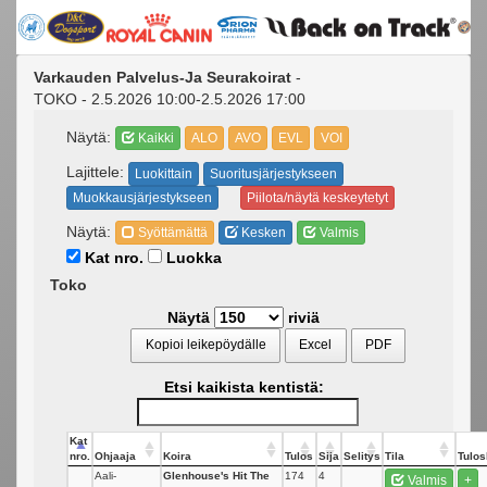
Varkauden Palvelus-Ja Seurakoirat
-
TOKO - 2.5.2026 10:00-2.5.2026 17:00
Näytä:
Kaikki
ALO
AVO
EVL
VOI
Lajittele:
Luokittain
Suoritusjärjestykseen
Muokkausjärjestykseen
Piilota/näytä keskeytetyt
Näytä:
Syöttämättä
Kesken
Valmis
Kat nro.
Luokka
Toko
Näytä
riviä
Kopioi leikepöydälle
Excel
PDF
Etsi kaikista kentistä:
Kat
nro.
Ohjaaja
Koira
Tulos
Sija
Selitys
Tila
Tulos
Aali-
Glenhouse's Hit The
174
4
Valmis
+