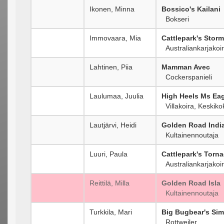
Ikonen, Minna
Bossico's Kailani
Bokseri
Immovaara, Mia
Cattlepark's Stor
Australiankarjakoi
Lahtinen, Piia
Mamman Avec
Cockerspanieli
Laulumaa, Juulia
High Heels Ms Eag
Villakoira, Keskik
Lautjärvi, Heidi
Golden Road Indi
Kultainennoutaja
Luuri, Paula
Cattlepark's Torn
Australiankarjakoi
Reittilä, Milla
Golden Road Isla
Kultainennoutaja
Turkkila, Mari
Big Bugbear's Si
Rottweiler