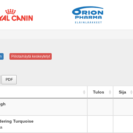
n
Piilota/näytä keskeytetyt
PDF
Tulos
Sija
ugh
dering Turquoise
ra