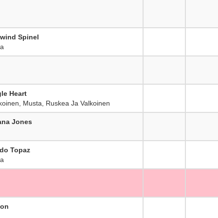
mwind Spinel
ra
le Heart
okoinen, Musta, Ruskea Ja Valkoinen
ana Jones
ado Topaz
ra
mon