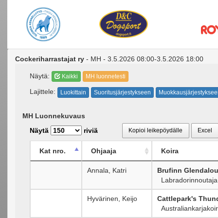
Cockeriharrastajat ry
- MH - 3.5.2026 08:00-3.5.2026 18:00
Näytä:
Kaikki
MH luonnetesti
Lajittele:
Luokittain
Suoritusjärjestykseen
Muokkausjärjestyksee
MH Luonnekuvaus
Näytä
riviä
Kopioi leikepöydälle
Excel
Kat nro.
Ohjaaja
Koira
Annala, Katri
Brufinn Glendalo
Labradorinnoutaja
Hyvärinen, Keijo
Cattlepark's Thun
Australiankarjakoi