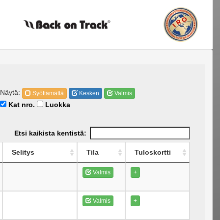
Näytä:
Syöttämättä
Kesken
Valmis
Kat nro.
Luokka
Etsi kaikista kentistä:
Selitys
Tila
Tuloskortti
Valmis
+
Valmis
+