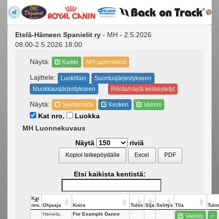
Etelä-Hämeen Spanielit ry
- MH - 2.5.2026
08:00-2.5.2026 18:00
Näytä:
Kaikki
MH luonnetesti
Lajittele:
Luokittain
Suoritusjärjestykseen
Muokkausjärjestykseen
Piilota/näytä keskeytetyt
Näytä:
Syöttämättä
Kesken
Valmis
Kat nro.
Luokka
MH Luonnekuvaus
Näytä
riviä
Kopioi leikepöydälle
Excel
PDF
Etsi kaikista kentistä:
Kat
nro.
Ohjaaja
Koira
Tulos
Sija
Selitys
Tila
Tulo
Harvela,
For Example Dance
Valmis
+