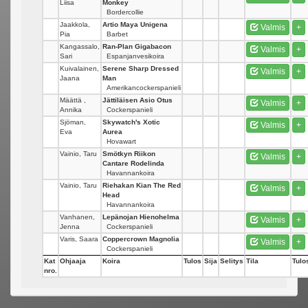
Liisa
Monkey
Bordercollie
Jaakkola,
Artio Maya Unigena
Valmis
+
Pia
Barbet
Kangassalo,
Ran-Plan Gigabacon
Valmis
+
Sari
Espanjanvesikoira
Kuivalainen,
Serene Sharp Dressed
Valmis
+
Jaana
Man
Amerikancockerspanieli
Määttä ,
Jättiläisen Asio Otus
Valmis
+
Annika
Cockerspanieli
Sjöman,
Skywatch's Xotic
Valmis
+
Eva
Aurea
Hovawart
Vainio, Taru
Smötkyn Riikon
Valmis
+
Cantare Rodelinda
Havannankoira
Vainio, Taru
Riehakan Kian The Red
Valmis
+
Head
Havannankoira
Vanhanen,
Lepänojan Hienohelma
Valmis
+
Jenna
Cockerspanieli
Varis, Saara
Coppercrown Magnolia
Valmis
+
Cockerspanieli
Kat
Ohjaaja
Koira
Tulos
Sija
Selitys
Tila
Tulo
nro.