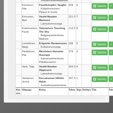
Shetlanninlammaskoira
Keinänen,
Faustkämpfen Vaughn
209
9
Valmis
+
Arja
Kääpiösnautseri,
Pippuri & Suola
Kinnunen,
Vauhti-Noudon
221.5
7
Valmis
+
Mari
Mannuss
Labradorinnoutaja
Kolehmainen,
Taikatalven Touching
213.5
8
Valmis
+
Paula
The Sky
Belgianpaimenkoira,
Malinois
Lemettinen ,
Eräportin Rentunruusu
246
5
Valmis
+
Marjo
Kultainennoutaja
Pietikäinen,
Meinleben Hulvaton
279
3
Valmis
+
Piia
Huastaja
Saksanpaimenkoira,
Pitkäkarvainen
Varis, Taija
Vauhti-Noudon
264.5
4
Valmis
+
Alppivaris
Labradorinnoutaja
Vartiainen,
Karvakamun Hillitön
287.5
1
Valmis
+
Jenna
Hakki
Australianpaimenkoira
Kat
Ohjaaja
Koira
Tulos
Sija
Selitys
Tila
Tul
nro.