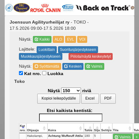
Joensuun Agilityurheilijat ry
- TOKO -
17.5.2026 09:00-17.5.2026 18:00
Näytä:
Kaikki
ALO
EVL
VOI
Lajittele:
Luokittain
Suoritusjärjestykseen
Muokkausjärjestykseen
Piilota/näytä keskeytetyt
Näytä:
Syöttämättä
Kesken
Valmis
Kat nro.
Luokka
Toko
Näytä
riviä
Kopioi leikepöydälle
Excel
PDF
Etsi kaikista kentistä:
Kat
nro.
Ohjaaja
Koira
Tulos
Sija
Selitys
Tila
Tul
Hakolampi,
Achtung Wuffwuff Attila
180
5
Valmis
+