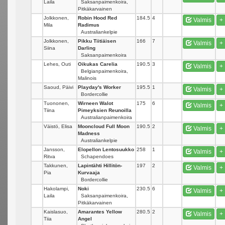
Laila
Saksanpaimenkoira,
Pitkäkarvainen
Jolkkonen,
Robin Hood Red
184.5
4
Valmis
+
Mila
Radimus
Australiankelpie
Jolkkonen,
Pikku Tiitiäisen
166
7
Valmis
+
Siina
Darling
Saksanpaimenkoira
Lehes, Outi
Oikukas Carelia
190.5
3
Valmis
+
Belgianpaimenkoira,
Malinois
Saoud, Päivi
Playday's Worker
195.5
1
Valmis
+
Bordercollie
Tuononen,
Wirneen Walot
175
6
Valmis
+
Tiina
Pimeyksien Reunoilla
Australianpaimenkoira
Väistö, Elisa
Mooncloud Full Moon
190.5
2
Valmis
+
Madness
Australiankelpie
Jansson,
Elopellon Lentosuukko
258
1
Valmis
+
Ritva
Schapendoes
Takkunen,
Lapintähti Hillitön-
197
2
Valmis
+
Pia
Kurvaaja
Bordercollie
Hakolampi,
Noki
230.5
6
Valmis
+
Laila
Saksanpaimenkoira,
Pitkäkarvainen
Kaislasuo,
Amarantes Yellow
280.5
2
Valmis
+
Tiia
Angel