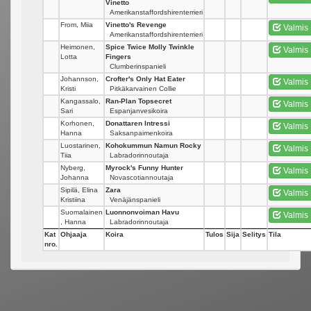
Vinetto
Amerikanstaffordshirenterrieri
From, Miia
Vinetto's Revenge
Valmis
Amerikanstaffordshirenterrieri
Heimonen,
Spice Twice Molly Twinkle
Valmis
Lotta
Fingers
Clumberinspanieli
Johannson,
Crofter's Only Hat Eater
Valmis
Kristi
Pitkäkarvainen Collie
Kangassalo,
Ran-Plan Topsecret
Valmis
Sari
Espanjanvesikoira
Korhonen,
Donattaren Intressi
Valmis
Hanna
Saksanpaimenkoira
Luostarinen,
Kohokummun Namun Rocky
Valmis
Tiia
Labradorinnoutaja
Nyberg,
Myrock's Funny Hunter
Valmis
Johanna
Novascotiannoutaja
Sipilä, Elina
Zara
Valmis
Kristiina
Venäjänspanieli
Suomalainen
Luonnonvoiman Havu
Valmis
, Hanna
Labradorinnoutaja
Kat
Ohjaaja
Koira
Tulos
Sija
Selitys
Tila
nro.