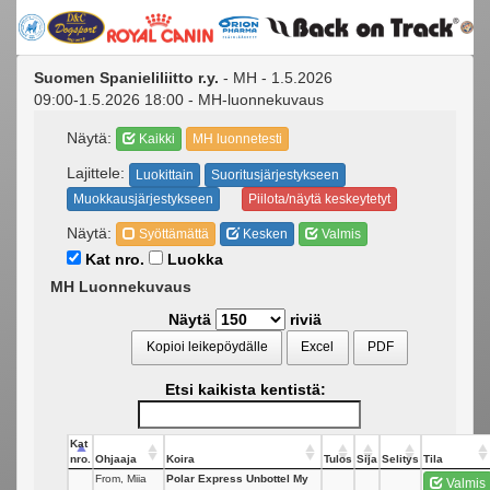
Suomen Spanieliliitto r.y.
- MH - 1.5.2026
09:00-1.5.2026 18:00 - MH-luonnekuvaus
Näytä:
Kaikki
MH luonnetesti
Lajittele:
Luokittain
Suoritusjärjestykseen
Muokkausjärjestykseen
Piilota/näytä keskeytetyt
Näytä:
Syöttämättä
Kesken
Valmis
Kat nro.
Luokka
MH Luonnekuvaus
Näytä
riviä
Kopioi leikepöydälle
Excel
PDF
Etsi kaikista kentistä:
Kat
nro.
Ohjaaja
Koira
Tulos
Sija
Selitys
Tila
From, Miia
Polar Express Unbottel My
Valmis