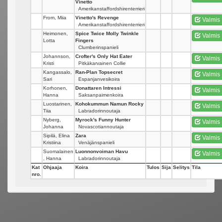
Vinetto
Amerikanstaffordshirenterrieri
From, Miia
Vinetto's Revenge
Valmis
Amerikanstaffordshirenterrieri
Heimonen,
Spice Twice Molly Twinkle
Valmis
Lotta
Fingers
Clumberinspanieli
Johannson,
Crofter's Only Hat Eater
Valmis
Kristi
Pitkäkarvainen Collie
Kangassalo,
Ran-Plan Topsecret
Valmis
Sari
Espanjanvesikoira
Korhonen,
Donattaren Intressi
Valmis
Hanna
Saksanpaimenkoira
Luostarinen,
Kohokummun Namun Rocky
Valmis
Tiia
Labradorinnoutaja
Nyberg,
Myrock's Funny Hunter
Valmis
Johanna
Novascotiannoutaja
Sipilä, Elina
Zara
Valmis
Kristiina
Venäjänspanieli
Suomalainen
Luonnonvoiman Havu
Valmis
, Hanna
Labradorinnoutaja
Kat
Ohjaaja
Koira
Tulos
Sija
Selitys
Tila
nro.