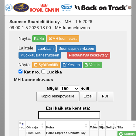
Suomen Spanieliliitto r.y.
- MH - 1.5.2026
09:00-1.5.2026 18:00 - MH-luonnekuvaus
Näytä:
Kaikki
MH luonnetesti
Lajittele:
Luokittain
Suoritusjärjestykseen
Muokkausjärjestykseen
Piilota/näytä keskeytetyt
Näytä:
Syöttämättä
Kesken
Valmis
Kat nro.
Luokka
MH Luonnekuvaus
Näytä
riviä
Kopioi leikepöydälle
Excel
PDF
Etsi kaikista kentistä:
Kat
nro.
Ohjaaja
Koira
Tulos
Sija
Selitys
Tila
From, Miia
Polar Express Unbottel My
Valmis