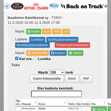
Ikaalisten Aatelikoirat ry
- TOKO -
11.4.2026 10:00-11.4.2026 17:00
Näytä:
Kaikki
ALO
AVO
VOI
Lajittele:
Luokittain
Suoritusjärjestykseen
Muokkausjärjestykseen
Piilota/näytä keskeytetyt
Näytä:
Syöttämättä
Kesken
Valmis
Kat nro.
Luokka
Toko
Näytä
riviä
Kopioi leikepöydälle
Excel
PDF
Etsi kaikista kentistä:
Kat
nro.
Ohjaaja
Koira
Tulos
Sija
Selitys
Tila
Tu
Ahvenainen ,
Aatos
160.5
11
Valmis
+