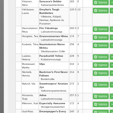
Virtanen,
Sancava's Debbie
183
5
Valmis
+
Niina
Saksanpaimenkoira
Vähäsavo,
Greyfun's Tough
120.5
13
Valmis
+
Laura
Bumblebee
Villakoira, Kääpiö,
Harmaa, Aprikoosi Ja
Punainen
Hannukainen,
Fiin Yökukkuja
260.5
3
Valmis
+
Ritva
Labradorinnoutaja
Hongisto, Tea
Gransvansarnas Hilma
174
7
Valmis
+
Labradorinnoutaja
Koskela, Tiina
Nuuskakairan Muree
256
4
Valmis
+
Mirkku
Sileäkarvainen Collie
Laakso,
Paradisehill Yellow
229
5
Valmis
+
Helena
Kultainennoutaja
Mustasaari,
Ulpu
310
1
Valmis
+
Marika
Niemelä,
Backriver's First Never
214
6
Valmis
+
Henna
Follows
Bordercollie
Nylund, Ida
Snowtroopers' Aeonian
272
2
Valmis
+
Jyn
Valkoinenpaimenkoira
Ahoranta,
Adina
257.5
1
Valmis
+
Terja
Labradorinnoutaja
Riikonen, Kati
Especially Awesome
172
4
Valmis
+
Venäjänmustaterrieri
Uusi-Rasi,
Dreampepper's Every
240
2
Valmis
+