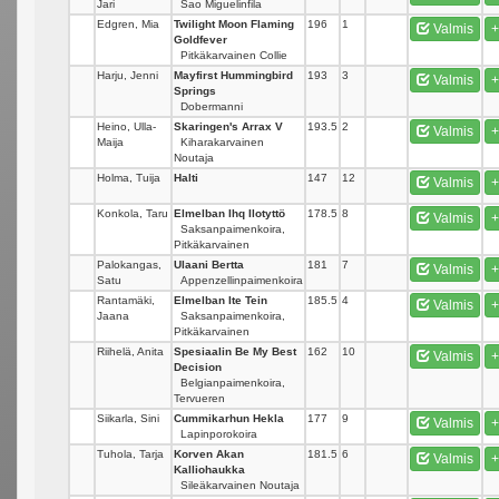
Jari
Sao Miguelinfila
Edgren, Mia
Twilight Moon Flaming
196
1
Valmis
+
Goldfever
Pitkäkarvainen Collie
Harju, Jenni
Mayfirst Hummingbird
193
3
Valmis
+
Springs
Dobermanni
Heino, Ulla-
Skaringen's Arrax V
193.5
2
Valmis
+
Maija
Kiharakarvainen
Noutaja
Holma, Tuija
Halti
147
12
Valmis
+
Konkola, Taru
Elmelban Ihq Ilotyttö
178.5
8
Valmis
+
Saksanpaimenkoira,
Pitkäkarvainen
Palokangas,
Ulaani Bertta
181
7
Valmis
+
Satu
Appenzellinpaimenkoira
Rantamäki,
Elmelban Ite Tein
185.5
4
Valmis
+
Jaana
Saksanpaimenkoira,
Pitkäkarvainen
Riihelä, Anita
Spesiaalin Be My Best
162
10
Valmis
+
Decision
Belgianpaimenkoira,
Tervueren
Siikarla, Sini
Cummikarhun Hekla
177
9
Valmis
+
Lapinporokoira
Tuhola, Tarja
Korven Akan
181.5
6
Valmis
+
Kalliohaukka
Sileäkarvainen Noutaja