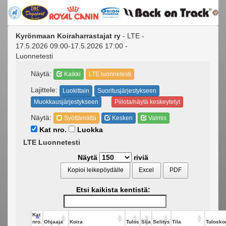
Kyrönmaan Koiraharrastajat ry
- LTE -
17.5.2026 09:00-17.5.2026 17:00 -
Luonnetesti
Näytä:
Kaikki
LTE luonnetesti
Lajittele:
Luokittain
Suoritusjärjestykseen
Muokkausjärjestykseen
Piilota/näytä keskeytetyt
Näytä:
Syöttämättä
Kesken
Valmis
Kat nro.
Luokka
LTE Luonnetesti
Näytä
riviä
Kopioi leikepöydälle
Excel
PDF
Etsi kaikista kentistä:
Kat
nro.
Ohjaaja
Koira
Tulos
Sija
Selitys
Tila
Tuloskor