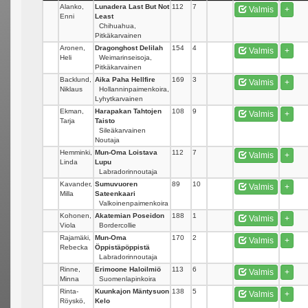
Alanko,
Lunadera Last But Not
112
7
Valmis
+
Enni
Least
Chihuahua,
Pitkäkarvainen
Aronen,
Dragonghost Delilah
154
4
Valmis
+
Heli
Weimarinseisoja,
Pitkäkarvainen
Backlund,
Aika Paha Hellfire
169
3
Valmis
+
Niklaus
Hollanninpaimenkoira,
Lyhytkarvainen
Ekman,
Harapakan Tahtojen
108
9
Valmis
+
Tarja
Taisto
Sileäkarvainen
Noutaja
Hemminki,
Mun-Oma Loistava
112
7
Valmis
+
Linda
Lupu
Labradorinnoutaja
Kavander,
Sumuvuoren
89
10
Valmis
+
Milla
Sateenkaari
Valkoinenpaimenkoira
Kohonen,
Akatemian Poseidon
188
1
Valmis
+
Viola
Bordercollie
Rajamäki,
Mun-Oma
170
2
Valmis
+
Rebecka
Öppistäpöppistä
Labradorinnoutaja
Rinne,
Erimoone Haloilmiö
113
6
Valmis
+
Minna
Suomenlapinkoira
Rinta-
Kuunkajon Mäntysuon
138
5
Valmis
+
Röyskö,
Kelo