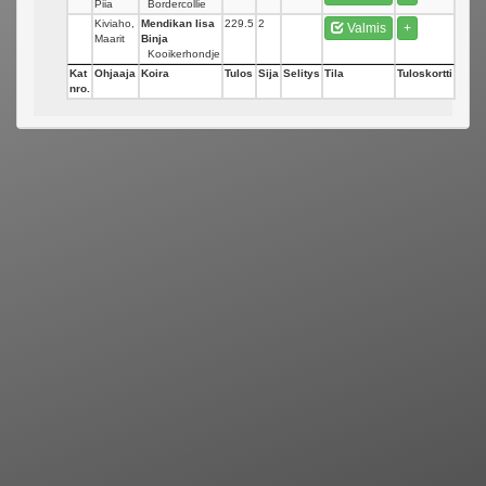
Piia
Bordercollie
Kiviaho,
Mendikan Iisa
229.5
2
Valmis
+
Maarit
Binja
Kooikerhondje
Kat
Ohjaaja
Koira
Tulos
Sija
Selitys
Tila
Tuloskortti
nro.