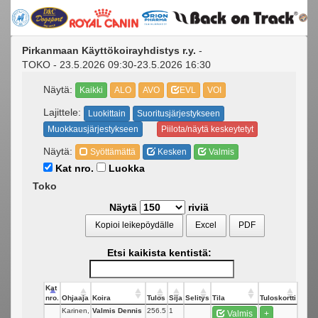
Pirkanmaan Käyttökoirayhdistys r.y.
-
TOKO - 23.5.2026 09:30-23.5.2026 16:30
Näytä:
Kaikki
ALO
AVO
EVL
VOI
Lajittele:
Luokittain
Suoritusjärjestykseen
Muokkausjärjestykseen
Piilota/näytä keskeytetyt
Näytä:
Syöttämättä
Kesken
Valmis
Kat nro.
Luokka
Toko
Näytä
riviä
Kopioi leikepöydälle
Excel
PDF
Etsi kaikista kentistä:
Kat
nro.
Ohjaaja
Koira
Tulos
Sija
Selitys
Tila
Tuloskortti
Karinen,
Valmis Dennis
256.5
1
Valmis
+