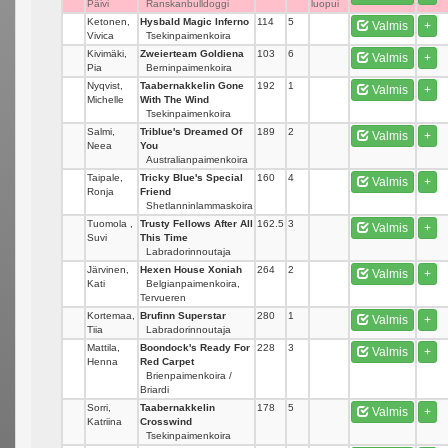
Päivi
Ranskanbulldoggi
luopui
Ketonen,
Hysbald Magic Inferno
114
5
Valmis
+
Vivica
Tsekinpaimenkoira
Kivimäki,
Zweierteam Goldiena
103
6
Valmis
+
Pia
Berninpaimenkoira
Nyqvist,
Taabernakkelin Gone
192
1
Valmis
+
Michelle
With The Wind
Tsekinpaimenkoira
Salmi,
Triblue's Dreamed Of
189
2
Valmis
+
Neea
You
Australianpaimenkoira
Taipale,
Tricky Blue's Special
160
4
Valmis
+
Ronja
Friend
Shetlanninlammaskoira
Tuomola ,
Trusty Fellows After All
162.5
3
Valmis
+
Suvi
This Time
Labradorinnoutaja
Järvinen,
Hexen House Xoniah
264
2
Valmis
+
Kati
Belgianpaimenkoira,
Tervueren
Kortemaa,
Brufinn Superstar
280
1
Valmis
+
Tiia
Labradorinnoutaja
Mattila,
Boondock's Ready For
228
3
Valmis
+
Henna
Red Carpet
Brienpaimenkoira /
Briardi
Sorri,
Taabernakkelin
178
5
Valmis
+
Katriina
Crosswind
Tsekinpaimenkoira