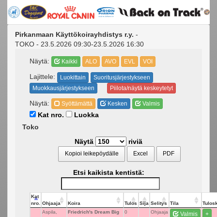
Pirkanmaan Käyttökoirayhdistys r.y.
-
TOKO - 23.5.2026 09:30-23.5.2026 16:30
Näytä:
Kaikki
ALO
AVO
EVL
VOI
Lajittele:
Luokittain
Suoritusjärjestykseen
Muokkausjärjestykseen
Piilota/näytä keskeytetyt
Näytä:
Syöttämättä
Kesken
Valmis
Kat nro.
Luokka
Toko
Näytä
riviä
Kopioi leikepöydälle
Excel
PDF
Etsi kaikista kentistä:
Kat
nro.
Ohjaaja
Koira
Tulos
Sija
Selitys
Tila
Tulosk
Aspila,
Friedrich's Dream Big
0
Ohjaaja
Valmis
+