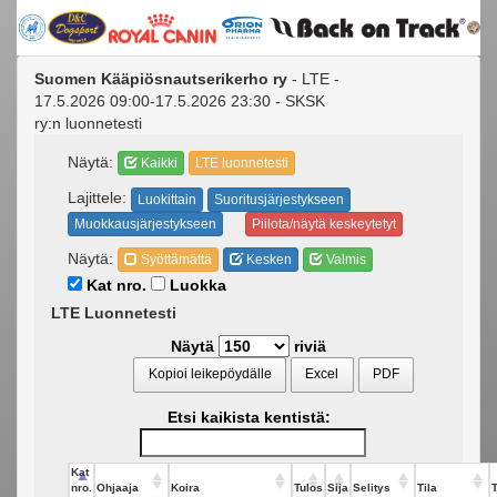
Suomen Kääpiösnautserikerho ry
- LTE -
17.5.2026 09:00-17.5.2026 23:30 - SKSK
ry:n luonnetesti
Näytä:
Kaikki
LTE luonnetesti
Lajittele:
Luokittain
Suoritusjärjestykseen
Muokkausjärjestykseen
Piilota/näytä keskeytetyt
Näytä:
Syöttämättä
Kesken
Valmis
Kat nro.
Luokka
LTE Luonnetesti
Näytä
riviä
Kopioi leikepöydälle
Excel
PDF
Etsi kaikista kentistä:
Kat
nro.
Ohjaaja
Koira
Tulos
Sija
Selitys
Tila
T