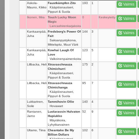
Askola-
Faustkämpfen Zito
193
1
Valmis
Mauno, Kikko
Kääpiösnautseri,
Pippuri & Suola
Ikonen, Mira
Touch Lucky Moon
0
Keskeytetty
Valmis
Magic
Lancashirenkarjakoira
Kankaanpää,
Fredsborg's Power Of
144
3
Valmis
Juha
Fait
Saksanpystykorva,
Mittelspitz, Muut Värit
Kankaanpää,
Kowhai Laugh Of
123
5
Valmis
Juha
Love
Valkoinenpaimenkoira
Lillbacka, Heli
Xtravaschnauza
175
2
Valmis
Chimichurri
Kääpiösnautseri,
Pippuri & Suola
Lillbacka, Heli
Xtravaschnauza
95
7
Valmis
Chimichanga
Kääpiösnautseri,
Pippuri & Suola
Lukkarinen,
Tammihovin Ollie
140
4
Valmis
Soile
Hovawart
Rantanen,
Luolarassin Hulvaton
52
9
Valmis
Jarno
Hupiukko
Mäyräkoira,
Lyhytkarvainen
Ultamo, Tiina
Cheantake Be My
102
6
Valmis
Billion Dollars
Kääpiösnautseri,