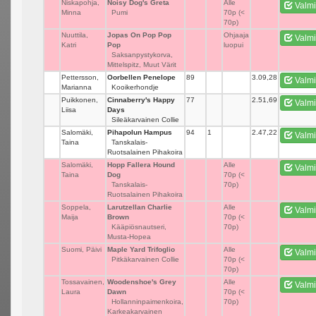
Niskapohja,
Noisy Dog's Greta
_
Alle
Valmi
Minna
Pumi
70p (<
70p)
Nuuttila,
Jopas On Pop Pop
_
Ohjaaja
Valmi
Katri
Pop
luopui
Saksanpystykorva,
Mittelspitz, Muut Värit
Pettersson,
Oorbellen Penelope
89
_
3.09,28
Valmi
Marianna
Kooikerhondje
Puikkonen,
Cinnaberry's Happy
77
_
2.51,69
Valmi
Liisa
Days
Sileäkarvainen Collie
Salomäki,
Pihapolun Hampus
94
1
2.47,22
Valmi
Taina
Tanskalais-
Ruotsalainen Pihakoira
Salomäki,
Hopp Fallera Hound
_
Alle
Valmi
Taina
Dog
70p (<
Tanskalais-
70p)
Ruotsalainen Pihakoira
Soppela,
Larutzellan Charlie
_
Alle
Valmi
Maija
Brown
70p (<
Kääpiösnautseri,
70p)
Musta-Hopea
Suomi, Päivi
Maple Yard Trifoglio
_
Alle
Valmi
Pitkäkarvainen Collie
70p (<
70p)
Tossavainen,
Woodenshoe's Grey
_
Alle
Valmi
Laura
Dawn
70p (<
Hollanninpaimenkoira,
70p)
Karkeakarvainen