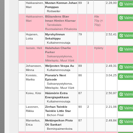
Hakkarainen,
Mustan Konnun Johan
89
3
2.28,00
Valmi
Mari
Pomppas
Rottweiler
Hakkarainen,
Blåtandens Blær
_
Alle
Valmi
Mari
Innan Himlen Klarnar
70p (<
Tanskalais-
70p)
Ruotsalainen Pihakoira
Hujanen,
Myrskylinnun
79
_
2.52,41
Valmi
Lotta
Sekahippu
Kultainennoutaja
Isotalo, Heli
Hulahulan Charlie
_
Hylätty
Valmi
Parker
Saksanpystykorva,
Mittelspitz, Muut Värit
Johansson,
Weljesten Vespa Au
89
_
2.49,31
Valmi
Minna
Kultainennoutaja
Koivisto,
Pianata's Next
86
_
3.04,25
Valmi
Marika
Episode
Saksanpystykorva,
Mittelspitz, Muut Värit
Koivu, Kirsi
Häämörin Extra
87
_
2.50,97
Valmi
Energiapakkaus
Kultainennoutaja
Lavonen,
Zirrhan Twinkle
90
2
2.21,06
Valmi
Riikka
Twinkle Little Star
Bichon Frisé
Manselius,
Mettänpeikon Pisto
87
_
2.49,84
Valmi
Erica
Oli Sankari
Berninpaimenkoira