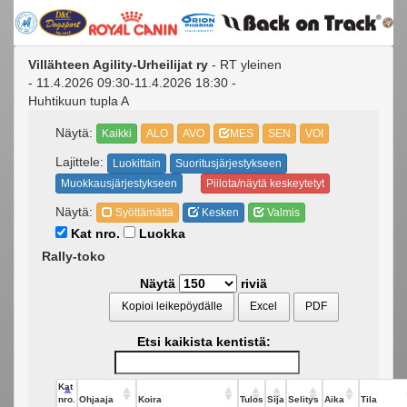
Villähteen Agility-Urheilijat ry
- RT yleinen
- 11.4.2026 09:30-11.4.2026 18:30 -
Huhtikuun tupla A
Näytä:
Kaikki
ALO
AVO
MES
SEN
VOI
Lajittele:
Luokittain
Suoritusjärjestykseen
Muokkausjärjestykseen
Piilota/näytä keskeytetyt
Näytä:
Syöttämättä
Kesken
Valmis
Kat nro.
Luokka
Rally-toko
Näytä
riviä
Kopioi leikepöydälle
Excel
PDF
Etsi kaikista kentistä:
Kat
nro.
Ohjaaja
Koira
Tulos
Sija
Selitys
Aika
Tila