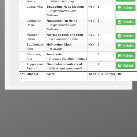
Jenny
Labradorinnoutaja
Laitila, Milla
Spacetime Heap Madism
HYV
1
Valmis
Belgianpaimenkoira,
Malinois
Leppänen,
Ruutipussi I'm Helka
HYV
1
Valmis
Heini
Belgianpaimenkoira,
Malinois
Maijanen,
Alertness Kiss The Frog
HYV
1
Valmis
Riikka
Sileäkarvainen Collie
Sepänniemi,
Hofmacher Clou
HYV
1
Valmis
Aino
Hovawart
Sihvonen,
Anastasia
1
Valmis
Arja
Chesapeakelahdennoutaja
Tuppurainen,
Suvimetsän Fantastical
1
Valmis
Jaana
Walesinspringerspanieli
Kat
Ohjaaja
Koira
Tulos
Sija
Selitys
Tila
nro.