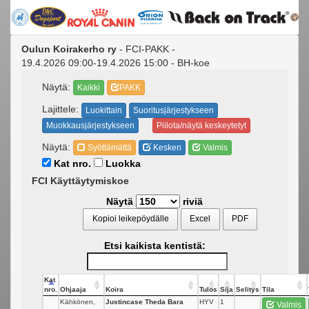
Oulun Koirakerho ry
- FCI-PAKK -
19.4.2026 09:00-19.4.2026 15:00 - BH-koe
Näytä:
Kaikki
PAKK
Lajittele:
Luokittain
Suoritusjärjestykseen
Muokkausjärjestykseen
Piilota/näytä keskeytetyt
Näytä:
Syöttämättä
Kesken
Valmis
Kat nro.
Luokka
FCI Käyttäytymiskoe
Näytä
riviä
Kopioi leikepöydälle
Excel
PDF
Etsi kaikista kentistä:
Kat
nro.
Ohjaaja
Koira
Tulos
Sija
Selitys
Tila
Kähkönen,
Justincase Theda Bara
HYV
1
Valmis