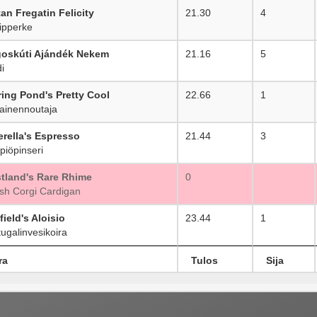
an Fregatin Felicity
21.30
4
pperke
goskúti Ajándék Nekem
21.16
5
i
ring Pond's Pretty Cool
22.66
1
ainennoutaja
erella's Espresso
21.44
3
iöpinseri
tland's Rare Rhime
0
h Corgi Cardigan
ield's Aloisio
23.44
1
ugalinvesikoira
ra
Tulos
Sija