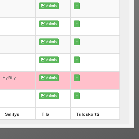
Valmis
+
Valmis
+
Valmis
+
Valmis
+
Hylätty
Valmis
+
Valmis
+
Selitys
Tila
Tuloskortti