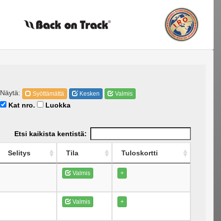
Näytä:
Syöttämättä
Kesken
Valmis
Kat nro.
Luokka
Etsi kaikista kentistä:
Selitys
Tila
Tuloskortti
Valmis
+
Valmis
+