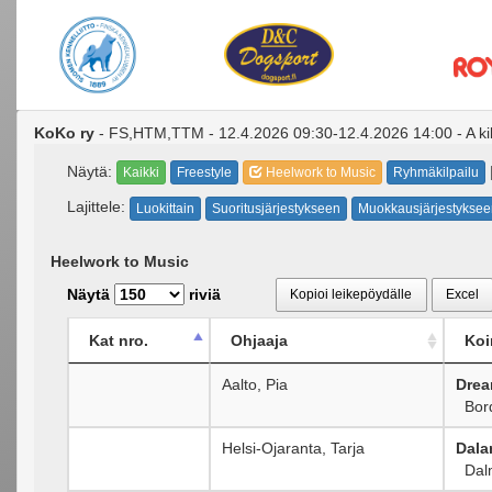
KoKo ry
- FS,HTM,TTM - 12.4.2026 09:30-12.4.2026 14:00 - A kil
Näytä:
Kaikki
Freestyle
Heelwork to Music
Ryhmäkilpailu
Lajittele:
Luokittain
Suoritusjärjestykseen
Muokkausjärjestyksee
Heelwork to Music
Näytä
riviä
Kopioi leikepöydälle
Excel
Kat nro.
Ohjaaja
Koi
Aalto, Pia
Drea
Bord
Helsi-Ojaranta, Tarja
Dala
Dalm