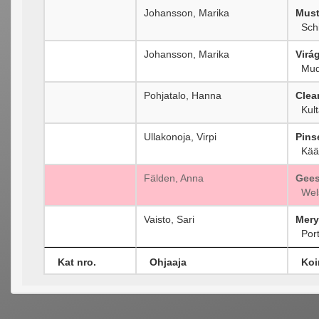
Johansson, Marika
Must
Schi
Johansson, Marika
Virá
Mud
Pohjatalo, Hanna
Clea
Kult
Ullakonoja, Virpi
Pins
Kääp
Fälden, Anna
Gees
Wels
Vaisto, Sari
Meryf
Port
Kat nro.
Ohjaaja
Koi