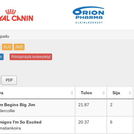
pailu
|
ALO
AVO
n
Piilota/näytä keskeytetyt
PDF
ra
Tulos
Sija
m Begins Big Jim
21.87
2
ercollie
migos I'm So Excited
20.37
6
atiankoira