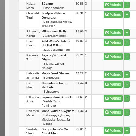
Kujala,
Bésame
20.88
3
Valmis
+
Marja
Havannankoira
Oksalahti,
Foolproof Name
28.30
1
Valmis
+
Tuuli
Generator
Belgianpaimenkoira,
Tervueren
Siltovuori,
Millhouse's Rolly
21.60
2
Valmis
+
Kerttu
Australianterrieri
Ervo,
Wild White's Jotain
19.94
4
Valmis
+
Laura
Voi Kai Tulkita
Jackrussellinterrieri
Kanerva,
Jay-Jay's Just A
22.21
1
Valmis
+
Taru
Gigolo
Sileäkarvainen
Noutaja
Lähteelä,
Maple Yard Shawn
22.20
2
Valmis
+
Johanna
Bordercollie
Siira,
Nuottakuninkaan
21.44
3
Valmis
+
Nina
Nephele
Schipperke
Pitkänen,
Lapinpeikon Kismet
21.67
2
Valmis
+
Aura
Welsh Corgi
Pembroke
Polameri,
Mahti Vahdin Gwyneth
21.34
3
Valmis
+
Mervi
Saksanpystykorva,
Mittelspitz, Musta Ja
Ruskea
Veistola,
Dragonflame's On
22.93
1
Valmis
+
Venla
Cloud Nine