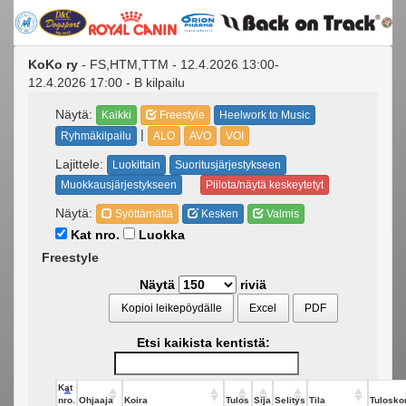
KoKo ry
- FS,HTM,TTM - 12.4.2026 13:00-
12.4.2026 17:00 - B kilpailu
Näytä:
Kaikki
Freestyle
Heelwork to Music
|
Ryhmäkilpailu
ALO
AVO
VOI
Lajittele:
Luokittain
Suoritusjärjestykseen
Muokkausjärjestykseen
Piilota/näytä keskeytetyt
Näytä:
Syöttämättä
Kesken
Valmis
Kat nro.
Luokka
Freestyle
Näytä
riviä
Kopioi leikepöydälle
Excel
PDF
Etsi kaikista kentistä:
Kat
nro.
Ohjaaja
Koira
Tulos
Sija
Selitys
Tila
Tuloskor