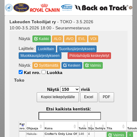
Lakeuden Tokoilijat ry
- TOKO - 3.5.2026
10:00-3.5.2026 18:00 - Seuranmestaruus
Näytä:
Kaikki
ALO
AVO
EVL
VOI
Lajittele:
Luokittain
Suoritusjärjestykseen
Muokkausjärjestykseen
Piilota/näytä keskeytetyt
Näytä:
Syöttämättä
Kesken
Valmis
Kat nro.
Luokka
Toko
Näytä
riviä
Kopioi leikepöydälle
Excel
PDF
Etsi kaikista kentistä:
Kat
nro.
Ohjaaja
Koira
Tulos
Sija
Selitys
Tila
Tulosk
Hakula-
Crofter's Only Line Of
146
4
Valmis
+