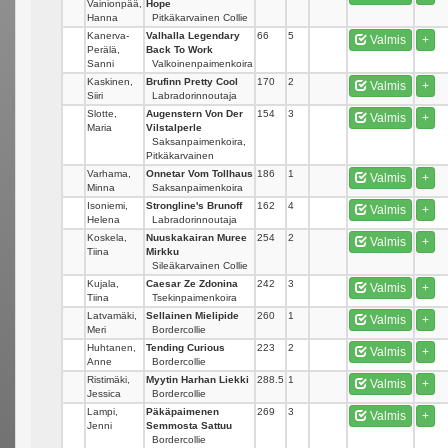
Vainionpää,
Hope
Hanna
Pitkäkarvainen Collie
Kanerva-
Valhalla Legendary
66
5
Valmis
+
Perälä,
Back To Work
Sanni
Valkoinenpaimenkoira
Kaskinen,
Brufinn Pretty Cool
170
2
Valmis
+
Siiri
Labradorinnoutaja
Slotte,
Augenstern Von Der
154
3
Valmis
+
Maria
Vilstalperle
Saksanpaimenkoira,
Pitkäkarvainen
Varhama,
Onnetar Vom Tollhaus
186
1
Valmis
+
Minna
Saksanpaimenkoira
Isoniemi,
Strongline's Brunoff
162
4
Valmis
+
Helena
Labradorinnoutaja
Koskela,
Nuuskakairan Muree
254
2
Valmis
+
Tiina
Mirkku
Sileäkarvainen Collie
Kujala,
Caesar Ze Zdonina
242
3
Valmis
+
Tiina
Tsekinpaimenkoira
Latvamäki,
Sellainen Mielipide
260
1
Valmis
+
Meri
Bordercollie
Huhtanen,
Tending Curious
223
2
Valmis
+
Anne
Bordercollie
Ristimäki,
Myytin Harhan Liekki
288.5
1
Valmis
+
Jessica
Bordercollie
Lampi,
Päkäpaimenen
269
3
Valmis
+
Jenni
Semmosta Sattuu
Bordercollie