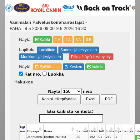
Vammalan Palveluskoiraharrastajat
-
PAHA - 9.5.2026 09:00-9.5.2026 16:30
Näytä:
Kaikki
1 A
2 A
3 A
3 B
Lajittele:
Luokittain
Suoritusjärjestykseen
Muokkausjärjestykseen
Piilota/näytä keskeytetyt
Näytä:
Syöttämättä
Kesken
Valmis
Kat nro.
Luokka
Hakukoe
Näytä
riviä
Kopioi leikepöydälle
Excel
PDF
Etsi kaikista kentistä:
Kat
nro.
Ohjaaja
Koira
Esineet
Haku
Tott.
Tulos
Sija
Selitys
Til
Janhunen,
Kleion Irakleia
29
162
91
282
1