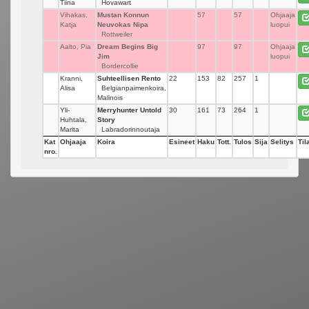
Tiina
Hovawart
Vihakas,
Mustan Konnun
57
57
Ohjaaja
Katja
Neuvokas Nipa
luopui
Rottweiler
Aalto, Pia
Dream Begins Big
97
97
Ohjaaja
Jim
luopui
Bordercollie
Kranni,
Suhteellisen Rento
22
153
82
257
1
Alisa
Belgianpaimenkoira,
Malinois
Yli-
Merryhunter Untold
30
161
73
264
1
Huhtala,
Story
Marita
Labradorinnoutaja
Kat
Ohjaaja
Koira
Esineet
Haku
Tott.
Tulos
Sija
Selitys
Til
nro.