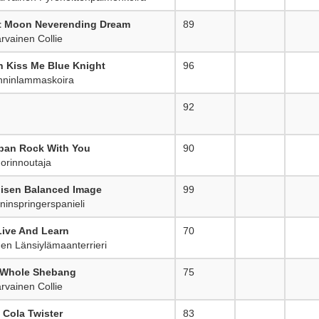
ht Moon Neverending Dream
89
_
rvainen Collie
n Kiss Me Blue Knight
96
_
ninlammaskoira
92
_
upan Rock With You
90
_
rinnoutaja
isen Balanced Image
99
_
inspringerspanieli
Live And Learn
70
_
en Länsiylämaanterrieri
 Whole Shebang
75
_
rvainen Collie
 Cola Twister
83
_