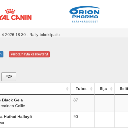
4.2026 18:30 - Rally-tokokilpailu
n
Piilota/näytä keskeytetyt
PDF
Tulos
Sija
Seli
s Black Geia
87
_
rvainen Collie
a Huihai Hallayö
90
_
er