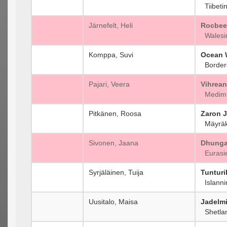
Tiibetin
Järnefelt, Heli
Rocbee
Walesin
Komppa, Suvi
Ocean W
Borderc
Pajari, Veera
Vihrean
Medimu
Pitkänen, Roosa
Zaron J
Mäyräko
Sivonen, Jaana
Dhunga
Eurasi
Syrjäläinen, Tuija
Tunturi
Islanni
Uusitalo, Maisa
Jadelm
Shetlan