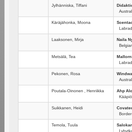
Jylhänniska, Tiffani
Didakti
Austral
Käräjähonka, Moona
Scentac
Labrado
Laaksonen, Mirja
Naila N
Belgian
Metsälä, Tea
Mallorn
Labrado
Pekonen, Rosa
Windwa
Austral
Poutala-Oinonen , Henriikka
Ahp Al
Kääpiös
Suikkanen, Heidi
Covate
Borderc
Temola, Tuula
Salokan
Lyhytka