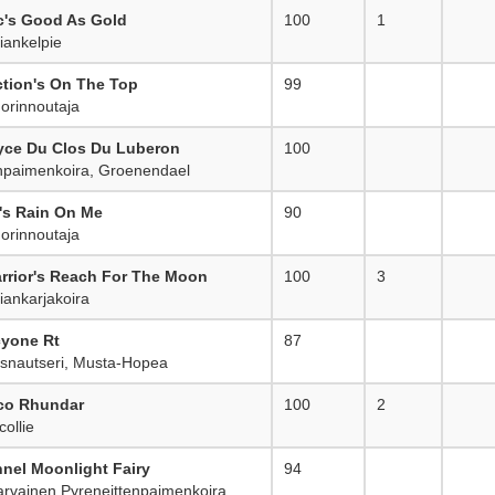
c's Good As Gold
100
1
iankelpie
tion's On The Top
99
_
rinnoutaja
yce Du Clos Du Luberon
100
_
paimenkoira, Groenendael
's Rain On Me
90
_
rinnoutaja
rrior's Reach For The Moon
100
3
iankarjakoira
cyone Rt
87
_
nautseri, Musta-Hopea
co Rhundar
100
2
ollie
nel Moonlight Fairy
94
_
rvainen Pyreneittenpaimenkoira