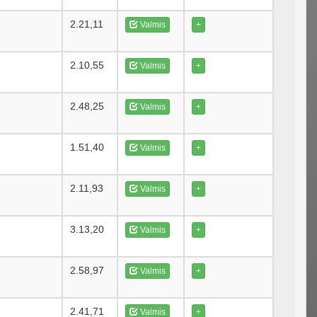
2.21,11
Valmis
+
2.10,55
Valmis
+
2.48,25
Valmis
+
1.51,40
Valmis
+
2.11,93
Valmis
+
3.13,20
Valmis
+
2.58,97
Valmis
+
2.41,71
Valmis
+