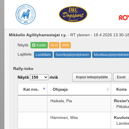
Mikkelin Agilityharrastajat r.y.
- RT yleinen - 18.4.2026 13:30-18.
Näytä:
Kaikki
ALO
AVO
Lajittele:
Luokittain
Suoritusjärjestykseen
Muokkausjärjestyksee
Rally-toko
Näytä
riviä
Kopioi leikepöydälle
Excel
Kat nro.
Ohjaaja
Koira
Haikala, Pia
Roxier'
Pitkäka
Hänninen, Miia
Kuuluis
Landse