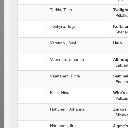
Turkia, Tiina
Twilig
Pitkäka
Tönkyrä, Teija
Kultala
Shetlan
Vatanen , Suvi
Halo
Vuorinen, Johanna
Allihu
Labrado
Väänänen, Pirita
Sammal
Englann
Bicer, Nina
Who's 
Valkoin
Huttunen, Johanna
Zinkos
Sileäka
Härkänen, Iiris
Jigme's