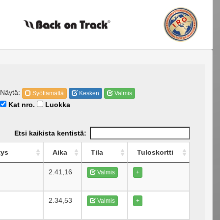
Näytä:
Syöttämättä
Kesken
Valmis
Kat nro.
Luokka
Etsi kaikista kentistä:
tys
Aika
Tila
Tuloskortti
2.41,16
Valmis
+
2.34,53
Valmis
+