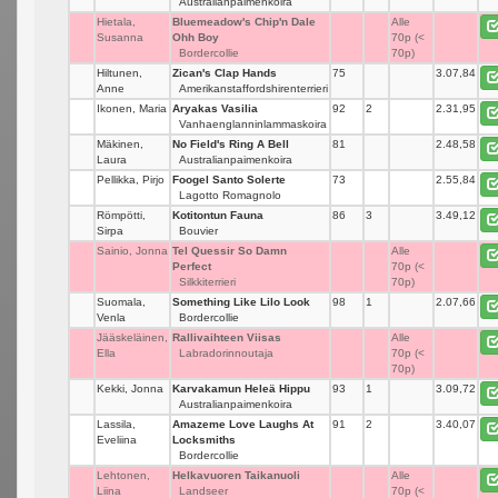
Australianpaimenkoira
Hietala,
Bluemeadow's Chip'n Dale
_
Alle
Susanna
Ohh Boy
70p (<
Bordercollie
70p)
Hiltunen,
Zican's Clap Hands
75
_
3.07,84
Anne
Amerikanstaffordshirenterrieri
Ikonen, Maria
Aryakas Vasilia
92
2
2.31,95
Vanhaenglanninlammaskoira
Mäkinen,
No Field's Ring A Bell
81
_
2.48,58
Laura
Australianpaimenkoira
Pellikka, Pirjo
Foogel Santo Solerte
73
_
2.55,84
Lagotto Romagnolo
Römpötti,
Kotitontun Fauna
86
3
3.49,12
Sirpa
Bouvier
Sainio, Jonna
Tel Quessir So Damn
_
Alle
Perfect
70p (<
Silkkiterrieri
70p)
Suomala,
Something Like Lilo Look
98
1
2.07,66
Venla
Bordercollie
Jääskeläinen,
Rallivaihteen Viisas
_
Alle
Ella
Labradorinnoutaja
70p (<
70p)
Kekki, Jonna
Karvakamun Heleä Hippu
93
1
3.09,72
Australianpaimenkoira
Lassila,
Amazeme Love Laughs At
91
2
3.40,07
Eveliina
Locksmiths
Bordercollie
Lehtonen,
Helkavuoren Taikanuoli
_
Alle
Liina
Landseer
70p (<