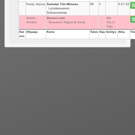
Purdy, Hanna
Sumutar Yön Mimosa
98
1
3.07,33
Lyhytkarvainen
Saksanseisoja
Sinkko ,
Bonzen Loki
_
Alle
Anniina
Snautseri, Pippuri & Suola
70p (<
70p)
Kat
Ohjaaja
Koira
Tulos
Sija
Selitys
Aika
Til
nro.