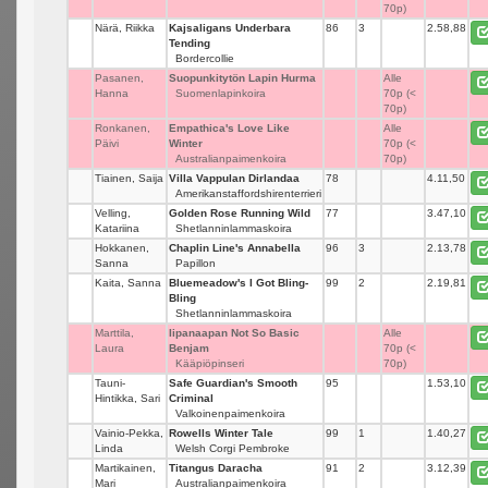
70p)
Närä, Riikka
Kajsaligans Underbara
86
3
2.58,88
Tending
Bordercollie
Pasanen,
Suopunkitytön Lapin Hurma
_
Alle
Hanna
Suomenlapinkoira
70p (<
70p)
Ronkanen,
Empathica's Love Like
_
Alle
Päivi
Winter
70p (<
Australianpaimenkoira
70p)
Tiainen, Saija
Villa Vappulan Dirlandaa
78
_
4.11,50
Amerikanstaffordshirenterrieri
Velling,
Golden Rose Running Wild
77
_
3.47,10
Katariina
Shetlanninlammaskoira
Hokkanen,
Chaplin Line's Annabella
96
3
2.13,78
Sanna
Papillon
Kaita, Sanna
Bluemeadow's I Got Bling-
99
2
2.19,81
Bling
Shetlanninlammaskoira
Marttila,
Iipanaapan Not So Basic
_
Alle
Laura
Benjam
70p (<
Kääpiöpinseri
70p)
Tauni-
Safe Guardian's Smooth
95
_
1.53,10
Hintikka, Sari
Criminal
Valkoinenpaimenkoira
Vainio-Pekka,
Rowells Winter Tale
99
1
1.40,27
Linda
Welsh Corgi Pembroke
Martikainen,
Titangus Daracha
91
2
3.12,39
Mari
Australianpaimenkoira