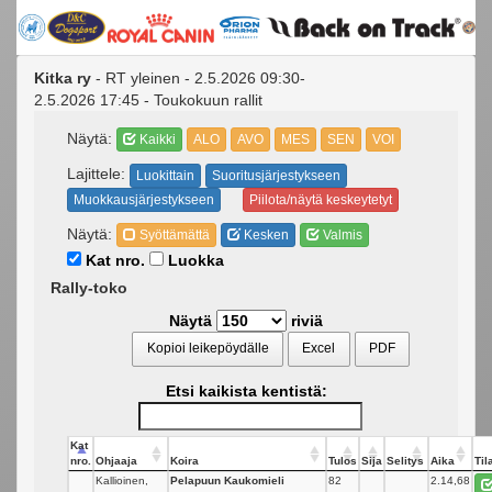
Kitka ry
- RT yleinen - 2.5.2026 09:30-
2.5.2026 17:45 - Toukokuun rallit
Näytä:
Kaikki
ALO
AVO
MES
SEN
VOI
Lajittele:
Luokittain
Suoritusjärjestykseen
Muokkausjärjestykseen
Piilota/näytä keskeytetyt
Näytä:
Syöttämättä
Kesken
Valmis
Kat nro.
Luokka
Rally-toko
Näytä
riviä
Kopioi leikepöydälle
Excel
PDF
Etsi kaikista kentistä:
Kat
nro.
Ohjaaja
Koira
Tulos
Sija
Selitys
Aika
Til
Kallioinen,
Pelapuun Kaukomieli
82
_
2.14,68