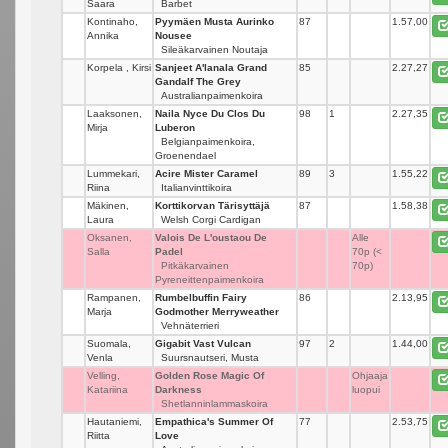
Saara
Barbet
Kontinaho,
Pyymäen Musta Aurinko
87
_
1.57,00
Annika
Nousee
Sileäkarvainen Noutaja
Korpela , Kirsi
Sanjeet A'lanala Grand
85
_
2.27,27
Gandalf The Grey
Australianpaimenkoira
Laaksonen,
Naila Nyce Du Clos Du
98
1
2.27,35
Mirja
Luberon
Belgianpaimenkoira,
Groenendael
Lummekari,
Acire Mister Caramel
89
3
1.55,22
Riina
Italianvinttikoira
Mäkinen,
Korttikorvan Tärisyttäjä
87
_
1.58,38
Laura
Welsh Corgi Cardigan
Oksanen,
Valois De L'oustaou De
_
Alle
Salla
Padel
70p (<
Pitkäkarvainen
70p)
Pyreneittenpaimenkoira
Rampanen,
Rumbelbuffin Fairy
86
_
2.13,95
Marja
Godmother Merryweather
Vehnäterrieri
Suomala,
Gigabit Vast Vulcan
97
2
1.44,00
Venla
Suursnautseri, Musta
Velling,
Golden Rose Magic Of
_
Ohjaaja
Katariina
Darkness
luopui
Shetlanninlammaskoira
Hautaniemi,
Empathica's Summer Of
77
_
2.53,75
Riitta
Love