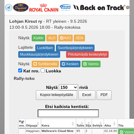
Lohjan Kirsut ry
- RT yleinen - 9.5.2026
13:00-9.5.2026 18:00 - Rally-tokokisa
Näytä:
Kaikki
ALO
AVO
SEN
Lajittele:
Luokittain
Suoritusjärjestykseen
Muokkausjärjestykseen
Piilota/näytä keskeytetyt
Näytä:
Syöttämättä
Kesken
Valmis
Kat nro.
Luokka
Rally-toko
Näytä
riviä
Kopioi leikepöydälle
Excel
PDF
Etsi kaikista kentistä:
Kat
nro.
Ohjaaja
Koira
Tulos
Sija
Selitys
Aika
Tila
Häggman,
Wallxera's Cloud Nine
95
2
02.16,56
Valmi