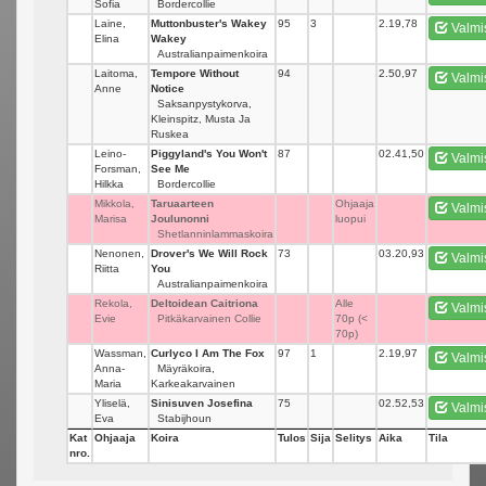
Sofia
Bordercollie
Laine,
Muttonbuster's Wakey
95
3
2.19,78
Valmi
Elina
Wakey
Australianpaimenkoira
Laitoma,
Tempore Without
94
_
2.50,97
Valmi
Anne
Notice
Saksanpystykorva,
Kleinspitz, Musta Ja
Ruskea
Leino-
Piggyland's You Won't
87
_
02.41,50
Valmi
Forsman,
See Me
Hilkka
Bordercollie
Mikkola,
Taruaarteen
_
Ohjaaja
Valmi
Marisa
Joulunonni
luopui
Shetlanninlammaskoira
Nenonen,
Drover's We Will Rock
73
_
03.20,93
Valmi
Riitta
You
Australianpaimenkoira
Rekola,
Deltoidean Caitriona
_
Alle
Valmi
Evie
Pitkäkarvainen Collie
70p (<
70p)
Wassman,
Curlyco I Am The Fox
97
1
2.19,97
Valmi
Anna-
Mäyräkoira,
Maria
Karkeakarvainen
Yliselä,
Sinisuven Josefina
75
_
02.52,53
Valmi
Eva
Stabijhoun
Kat
Ohjaaja
Koira
Tulos
Sija
Selitys
Aika
Tila
nro.