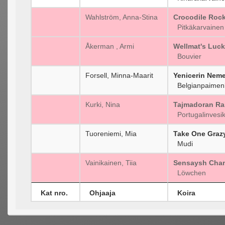
Wahlström, Anna-Stina
Crocodile Rock
Pitkäkarvainen 
Åkerman , Armi
Wellmat's Luc
Bouvier
Forsell, Minna-Maarit
Yenicerin Neme
Belgianpaimenk
Kurki, Nina
Tajmadoran Ra
Portugalinvesik
Tuoreniemi, Mia
Take One Graz
Mudi
Vainikainen, Tiia
Sensaysh Cha
Löwchen
Kat nro.
Ohjaaja
Koira