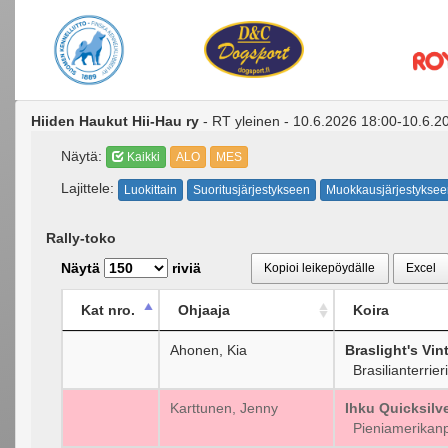
Hiiden Haukut Hii-Hau ry
- RT yleinen - 10.6.2026 18:00-10.6.20
Näytä:
Kaikki
ALO
MES
Lajittele:
Luokittain
Suoritusjärjestykseen
Muokkausjärjestyksee
Rally-toko
Näytä
riviä
Kopioi leikepöydälle
Excel
Kat nro.
Ohjaaja
Koira
Ahonen, Kia
Braslight's Vi
Brasilianterrieri
Karttunen, Jenny
Ihku Quicksilv
Pieniamerikanp