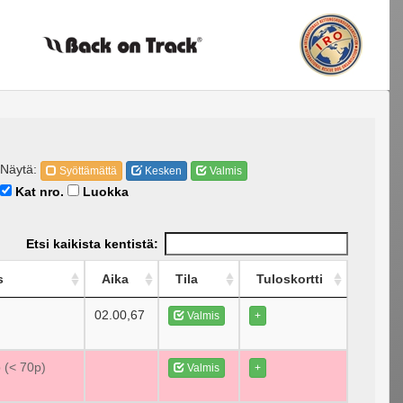
Näytä:
Syöttämättä
Kesken
Valmis
Kat nro.
Luokka
Etsi kaikista kentistä:
s
Aika
Tila
Tuloskortti
02.00,67
Valmis
+
p (< 70p)
Valmis
+