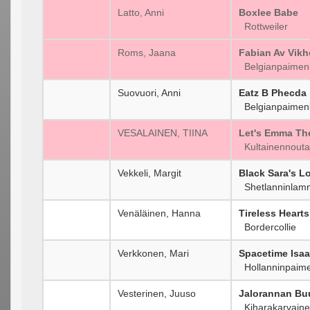
Latto, Anni
Boxlee Babe
Rottweiler
Roms, Jaana
Fabian Av Vik
Belgianpaimenk
Suovuori, Anni
Eatz B Phecda
Belgianpaimenk
VESALAINEN, TIINA
Let's Emma Th
Kultainennouta
Vekkeli, Margit
Black Sara's L
Shetlanninlam
Venäläinen, Hanna
Tireless Heart
Bordercollie
Verkkonen, Mari
Spacetime Isa
Hollanninpaimen
Vesterinen, Juuso
Jalorannan Bu
Kiharakarvaine