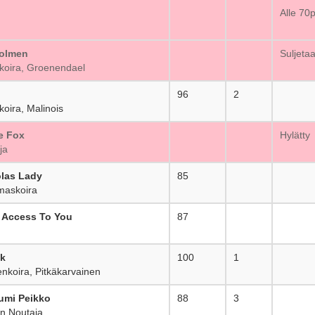
_
Alle 70
holmen
_
Suljetaa
oira, Groenendael
96
2
oira, Malinois
e Fox
_
Hylätty
ja
olas Lady
85
_
maskoira
s Access To You
87
_
ak
100
1
koira, Pitkäkarvainen
umi Peikko
88
3
n Noutaja