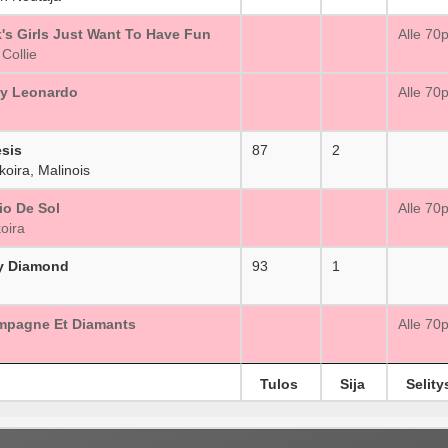
's Girls Just Want To Have Fun
_
Alle 70
Collie
ky Leonardo
_
Alle 70
sis
87
2
oira, Malinois
io De Sol
_
Alle 70
oira
y Diamond
93
1
mpagne Et Diamants
_
Alle 70
Tulos
Sija
Selity