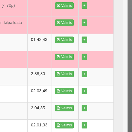
p (< 70p)
Valmis
+
n kilpailusta
Valmis
+
01.43,43
Valmis
+
Valmis
+
2.58,80
Valmis
+
02.03,49
Valmis
+
2.04,85
Valmis
+
02.01,33
Valmis
+