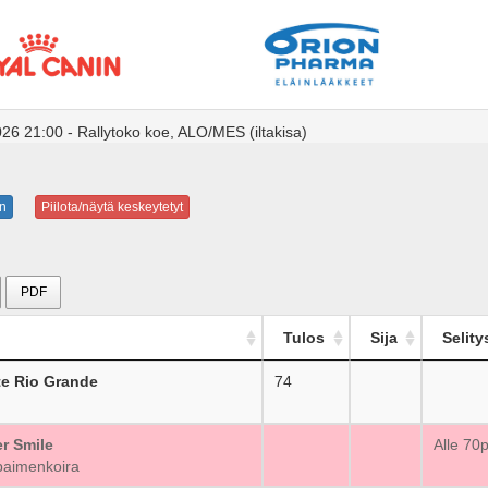
26 21:00 - Rallytoko koe, ALO/MES (iltakisa)
n
Piilota/näytä keskeytetyt
PDF
Tulos
Sija
Selity
nte Rio Grande
74
_
er Smile
_
Alle 70
aimenkoira