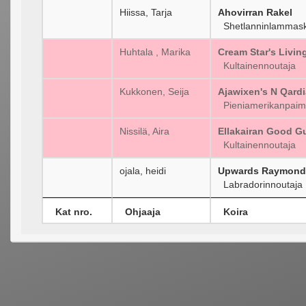
Hiissa, Tarja
Ahovirran Rakel
Shetlanninlammask
Huhtala , Marika
Cream Star's Livi
Kultainennoutaja
Kukkonen, Seija
Ajawixen's N Qardi
Pieniamerikanpaim
Nissilä, Aira
Ellakairan Good G
Kultainennoutaja
ojala, heidi
Upwards Raymond
Labradorinnoutaja
Kat nro.
Ohjaaja
Koira