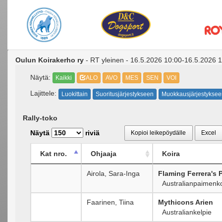
Oulun Koirakerho ry
- RT yleinen - 16.5.2026 10:00-16.5.2026 
Näytä:
Kaikki
ALO
AVO
MES
SEN
VOI
Lajittele:
Luokittain
Suoritusjärjestykseen
Muokkausjärjestyksee
Rally-toko
Näytä
riviä
Kopioi leikepöydälle
Excel
Kat nro.
Ohjaaja
Koira
Airola, Sara-Inga
Flaming Ferrera's 
Australianpaimenko
Faarinen, Tiina
Mythicons Arien
Australiankelpie