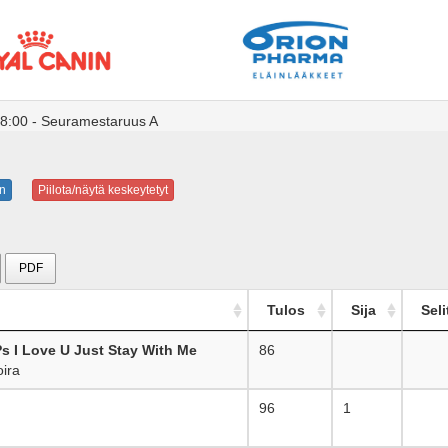
18:00 - Seuramestaruus A
n
Piilota/näytä keskeytetyt
PDF
Tulos
Sija
Seli
Ps I Love U Just Stay With Me
86
_
ira
96
1