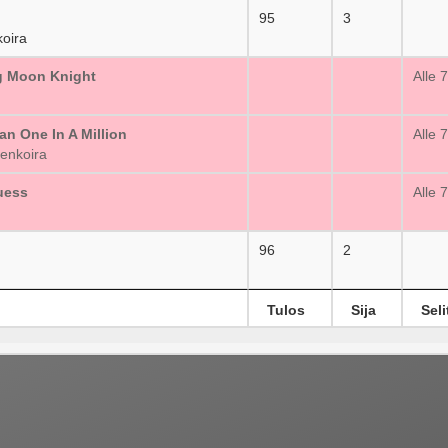
95
3
oira
ng Moon Knight
_
Alle 
an One In A Million
_
Alle 
enkoira
uess
_
Alle 
96
2
Tulos
Sija
Seli