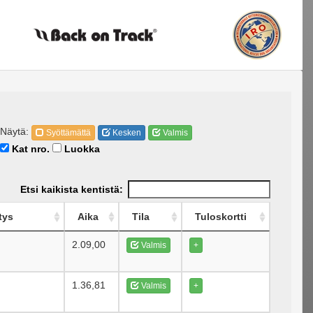
Näytä:
Syöttämättä
Kesken
Valmis
Kat nro.
Luokka
Etsi kaikista kentistä:
tys
Aika
Tila
Tuloskortti
2.09,00
Valmis
+
1.36,81
Valmis
+