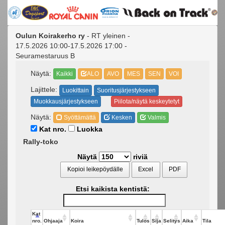
Oulun Koirakerho ry
- RT yleinen -
17.5.2026 10:00-17.5.2026 17:00 -
Seuramestaruus B
Näytä:
Kaikki
ALO
AVO
MES
SEN
VOI
Lajittele:
Luokittain
Suoritusjärjestykseen
Muokkausjärjestykseen
Piilota/näytä keskeytetyt
Näytä:
Syöttämättä
Kesken
Valmis
Kat nro.
Luokka
Rally-toko
Näytä
riviä
Kopioi leikepöydälle
Excel
PDF
Etsi kaikista kentistä:
Kat
nro.
Ohjaaja
Koira
Tulos
Sija
Selitys
Aika
Tila