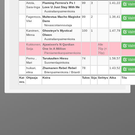
Airola,
Flaming Ferrera's Ps I
99
3
1.41,22
Valm
Sara-Inga
Love U Just Stay With Me
Australianpaimenkoira
Fagerroos,
Multestua Macho Magiske
99
2
1.36,41
Valm
Viivi
Dans
Novascotiannoutaja
Karvinen,
Ghosteye's Mystical
100
1
1.47,79
Valm
Minna
Olwen
Australianpaimenkoira
Kukkonen,
Ajawixen's N Qardian
_
Alle
Valm
Seija
One In A Million
70p (<
Pieniamerikanpaimenkoira
70p)
Pernu ,
Tarutuulten Hiesu
74
_
1.58,57
Valm
Mari
Suomenlapinkoira
huikari,
Zhamanen Rebel Rebel
78
_
1.43,52
Valm
elina
Brienpaimenkoira / Briardi
Kat
Ohjaaja
Koira
Tulos
Sija
Selitys
Aika
Tila
nro.