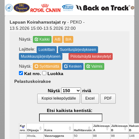
Lapuan Koiraharrastajat ry
- PEKO -
13.5.2026 15:00-13.5.2026 22:00
Näytä:
Kaikki
A/B
B/A
Lajittele:
Luokittain
Suoritusjärjestykseen
Muokkausjärjestykseen
Piilota/näytä keskeytetyt
Näytä:
Syöttämättä
Kesken
Valmis
Kat nro.
Luokka
Pelastuskoirakoe
Näytä
riviä
Kopioi leikepöydälle
Excel
PDF
Etsi kaikista kentistä:
Kat
Jälkiosuus
Jälkiosuus
Hakuo
nro.
Ohjaaja
Koira
Hallittavuus
A
B
B
Ahola,
Vassruggens
50
98
98
146