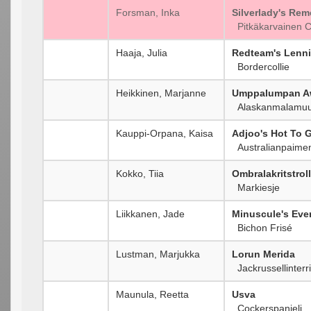
Forsman, Inka
Silverlady's Re
Pitkäkarvainen Co
Haaja, Julia
Redteam's Lenni
Bordercollie
Heikkinen, Marjanne
Umppalumpan Aw
Alaskanmalamuut
Kauppi-Orpana, Kaisa
Adjoo's Hot To 
Australianpaimen
Kokko, Tiia
Ombralakritstroll
Markiesje
Liikkanen, Jade
Minuscule's Ever
Bichon Frisé
Lustman, Marjukka
Lorun Merida
Jackrussellinterri
Maunula, Reetta
Usva
Cockerspanieli