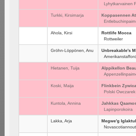
Lyhytkarvainen P
Turkki, Kirsimarja
Koppasennen A
Entlebuchinpaim
Ahola, Kirsi
Rottlife Mocca
Rottweiler
Gröhn-Löppönen, Anu
Unbreakable's Mi
Amerikanstaffords
Hietanen, Tuija
Alppikellon Beau
Appenzellinpaim
Koski, Maija
Flinkbein Zywic
Polski Owczarek 
Kuntola, Annina
Jahkkas Qaamos
Lapinporokoira
Lakka, Arja
Megwe'g Iglaktu
Novascotiannout