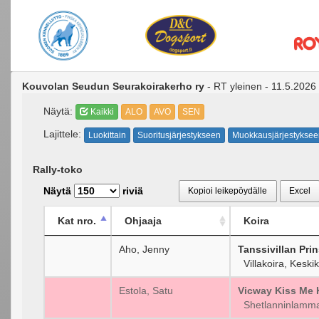
Kouvolan Seudun Seurakoirakerho ry
- RT yleinen - 11.5.2026
Näytä:
Kaikki
ALO
AVO
SEN
Lajittele:
Luokittain
Suoritusjärjestykseen
Muokkausjärjestyksee
Rally-toko
Näytä
riviä
Kopioi leikepöydälle
Excel
Kat nro.
Ohjaaja
Koira
Aho, Jenny
Tanssivillan Prin
Villakoira, Keski
Estola, Satu
Vicway Kiss Me 
Shetlanninlamma