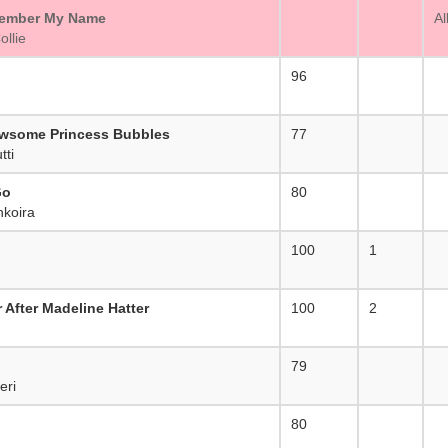
member My Name
_
Al
llie
96
_
some Princess Bubbles
77
_
ti
Go
80
_
koira
100
1
 After Madeline Hatter
100
2
79
_
eri
80
_