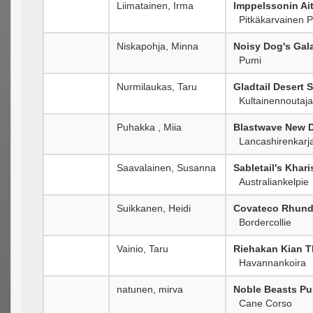
Liimatainen, Irma
Imppelssonin Ai
Pitkäkarvainen P
Niskapohja, Minna
Noisy Dog's Gala
Pumi
Nurmilaukas, Taru
Gladtail Desert
Kultainennoutaja
Puhakka , Miia
Blastwave New 
Lancashirenkarja
Saavalainen, Susanna
Sabletail's Khar
Australiankelpie
Suikkanen, Heidi
Covateco Rhund
Bordercollie
Vainio, Taru
Riehakan Kian 
Havannankoira
natunen, mirva
Noble Beasts Pus
Cane Corso