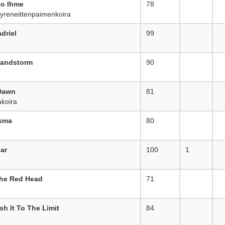
to Ihme
78
_
yreneittenpaimenkoira
driel
99
_
 Sandstorm
90
_
Dawn
81
_
koira
isma
80
_
ar
100
1
The Red Head
71
_
h It To The Limit
84
_