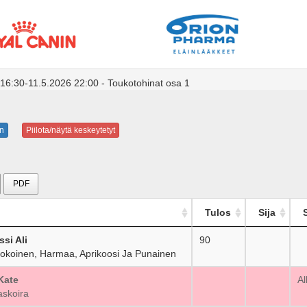
 16:30-11.5.2026 22:00 - Toukotohinat osa 1
n
Piilota/näytä keskeytetyt
PDF
Tulos
Sija
ssi Ali
90
_
kokoinen, Harmaa, Aprikoosi Ja Punainen
Kate
_
Al
skoira