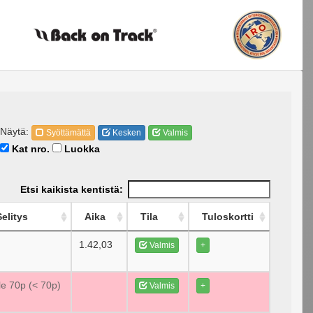
Näytä:
Syöttämättä
Kesken
Valmis
Kat nro.
Luokka
Etsi kaikista kentistä:
Selitys
Aika
Tila
Tuloskortti
1.42,03
Valmis
+
le 70p (< 70p)
Valmis
+