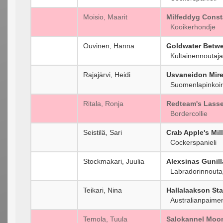
Moisio, Maarit
Milfeddyg Consta
Kooikerhondje
Ouvinen, Hanna
Goldwater Betwe
Kultainennoutaja
Rajajärvi, Heidi
Usvaneidon Mire
Suomenlapinkoi
Ritala, Ronja
Redteam's Lass
Bordercollie
Seistilä, Sari
Crab Apple's Mill
Cockerspanieli
Stockmakari, Juulia
Alexsinas Gunill
Labradorinnouta
Teikari, Nina
Hallalaakson Sta
Australianpaimen
Temola, Tuula
Salokannel Moon