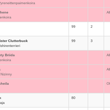
yreneittenpaimenkoira
thene
_
Al
enkoira
99
2
ster Clutterbuck
99
3
hirenterrieri
ty Briida
_
Al
enkoira
a
_
Al
Nizinny
heila
_
Oh
k
80
_
aja