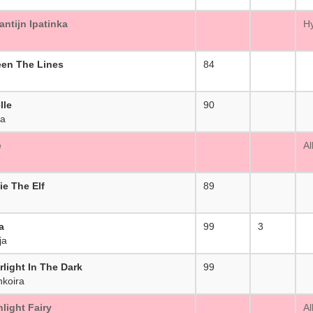
ntijn Ipatinka
_
Hy
en The Lines
84
_
lle
90
_
ra
e
_
Al
ie The Elf
89
_
a
99
3
ja
rlight In The Dark
99
_
koira
light Fairy
_
Al