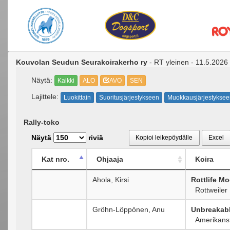
Kouvolan Seudun Seurakoirakerho ry
- RT yleinen - 11.5.2026
Näytä:
Kaikki
ALO
AVO
SEN
Lajittele:
Luokittain
Suoritusjärjestykseen
Muokkausjärjestyksee
Rally-toko
Näytä
riviä
Kopioi leikepöydälle
Excel
Kat nro.
Ohjaaja
Koira
Ahola, Kirsi
Rottlife M
Rottweiler
Gröhn-Löppönen, Anu
Unbreakabl
Amerikansta