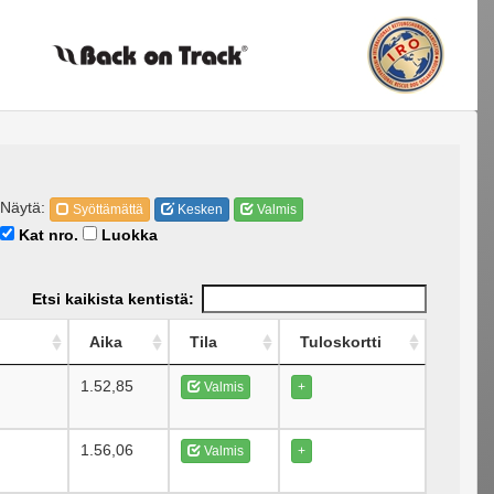
Näytä:
Syöttämättä
Kesken
Valmis
Kat nro.
Luokka
Etsi kaikista kentistä:
Aika
Tila
Tuloskortti
1.52,85
Valmis
+
1.56,06
Valmis
+