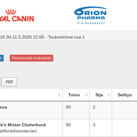
 16:30-11.5.2026 22:00 - Toukotohinat osa 1
n
Piilota/näytä keskeytetyt
PDF
Tulos
Sija
Selitys
occa
99
2
e's Mister Clutterbuck
99
3
ffordshirenterrieri