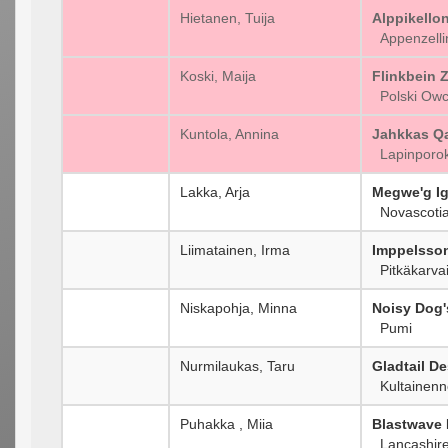
Hietanen, Tuija
Alppikello
Appenzelli
Koski, Maija
Flinkbein 
Polski Owc
Kuntola, Annina
Jahkkas Q
Lapinporok
Lakka, Arja
Megwe'g Ig
Novascotia
Liimatainen, Irma
Imppelsson
Pitkäkarvai
Niskapohja, Minna
Noisy Dog'
Pumi
Nurmilaukas, Taru
Gladtail D
Kultainenn
Puhakka , Miia
Blastwave
Lancashire