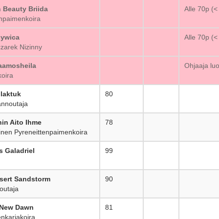
n Beauty Briida
_
Alle 70p (<
npaimenkoira
Zywica
_
Alle 70p (<
zarek Nizinny
aamosheila
_
Ohjaaja lu
oira
laktuk
80
_
nnoutaja
in Aito Ihme
78
_
nen Pyreneittenpaimenkoira
s Galadriel
99
_
esert Sandstorm
90
_
outaja
 New Dawn
81
_
nkarjakoira